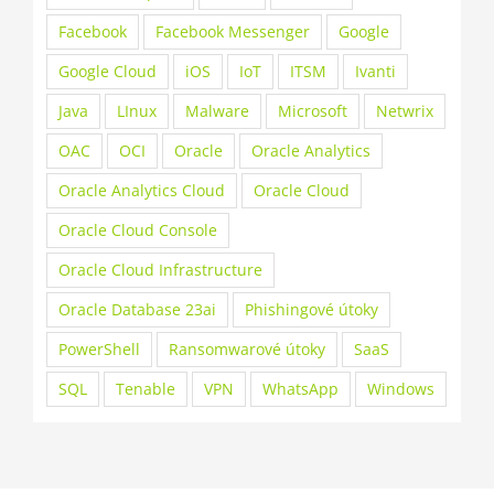
Facebook
Facebook Messenger
Google
Google Cloud
iOS
IoT
ITSM
Ivanti
Java
LInux
Malware
Microsoft
Netwrix
OAC
OCI
Oracle
Oracle Analytics
Oracle Analytics Cloud
Oracle Cloud
Oracle Cloud Console
Oracle Cloud Infrastructure
Oracle Database 23ai
Phishingové útoky
PowerShell
Ransomwarové útoky
SaaS
SQL
Tenable
VPN
WhatsApp
Windows