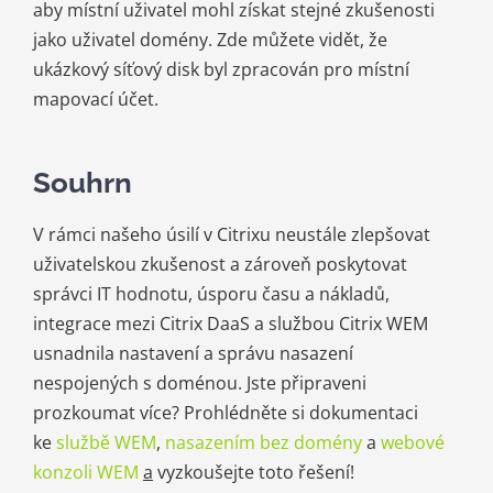
aby místní uživatel mohl získat stejné zkušenosti
jako uživatel domény. Zde můžete vidět, že
ukázkový síťový disk byl zpracován pro místní
mapovací účet.
Souhrn
V rámci našeho úsilí v Citrixu neustále zlepšovat
uživatelskou zkušenost a zároveň poskytovat
správci IT hodnotu, úsporu času a nákladů,
integrace mezi Citrix DaaS a službou Citrix WEM
usnadnila nastavení a správu nasazení
nespojených s doménou. Jste připraveni
prozkoumat více? Prohlédněte si dokumentaci
ke
službě WEM
,
nasazením bez domény
a
webové
konzoli WEM
a
vyzkoušejte toto řešení!