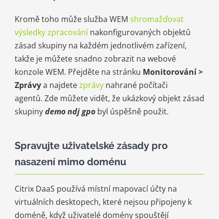
Kromě toho může služba WEM
shromažďovat
výsledky zpracování
nakonfigurovaných objektů
zásad skupiny na každém jednotlivém zařízení,
takže je můžete snadno zobrazit na webové
konzole WEM. Přejděte na stránku
Monitorování >
Zprávy
a najdete
zprávy
nahrané počítači
agentů. Zde můžete vidět, že ukázkový objekt zásad
skupiny
demo ndj gpo
byl úspěšně použit.
Spravujte uživatelské zásady pro
nasazení mimo doménu
Citrix DaaS používá místní mapovací účty na
virtuálních desktopech, které nejsou připojeny k
doméně, když uživatelé domény spouštějí