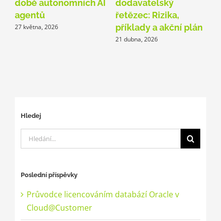
době autonomních AI
dodavatelský
z
agentů
řetězec: Rizika,
k
příklady a akční plán
27 května, 2026
1
21 dubna, 2026
Hledej
Hledat:
Poslední příspěvky
Průvodce licencováním databází Oracle v
Cloud@Customer