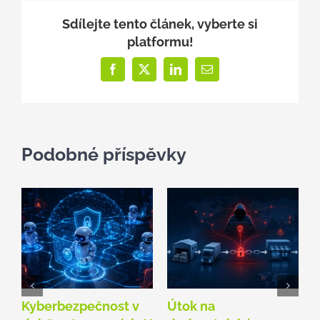
Sdílejte tento článek, vyberte si
platformu!
Facebook
X
LinkedIn
E-
mail
Podobné příspěvky
Kyberbezpečnost v
Útok na
C