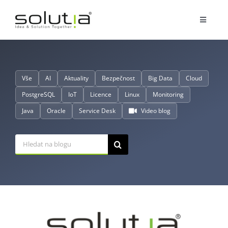
Přeskočit
na
Toggle
obsah
Navigat
Služby
Vše
AI
Aktuality
Bezpečnost
Big Data
Cloud
Partnerství
PostgreSQL
IoT
Licence
Linux
Monitoring
Java
Oracle
Service Desk
Video blog
O nás
Hledat:
Reference
Blog