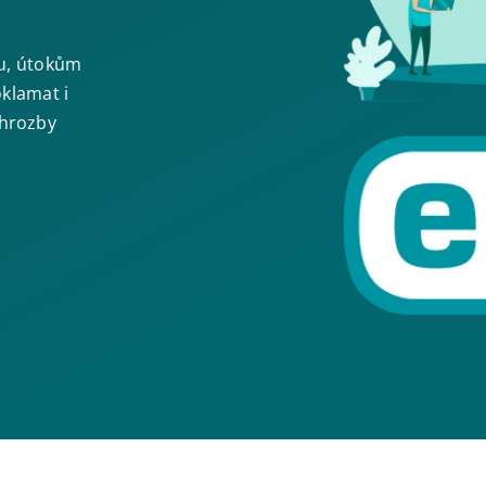
ru, útokům
oklamat i
 hrozby