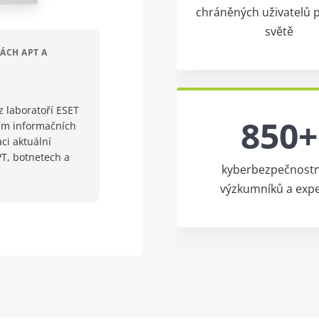
chráněných uživatelů 
světě
ÁCH APT A
z laboratoří ESET
850+
vím informačních
ci aktuální
PT, botnetech a
kyberbezpečnostn
výzkumníků a exp