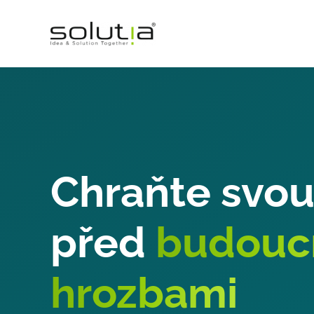
Přeskočit
na
obsah
Chraňte svou
před
budouc
hrozbami