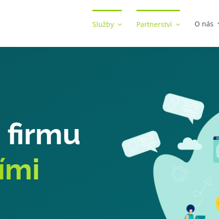
O nás
Služby
Partnerství
 firmu
ími