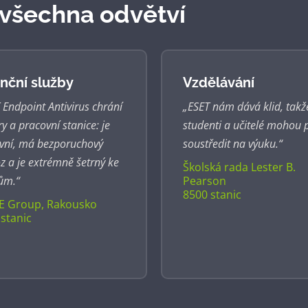
 všechna odvětví
nční služby
Vzdělávání
 Endpoint Antivirus chrání
„ESET nám dává klid, takž
ry a pracovní stanice: je
studenti a učitelé mohou 
ivní, má bezporuchový
soustředit na výuku.“
z a je extrémně šetrný ke
Školská rada Lester B.
ům.“
Pearson
8500 stanic
E Group, Rakousko
stanic