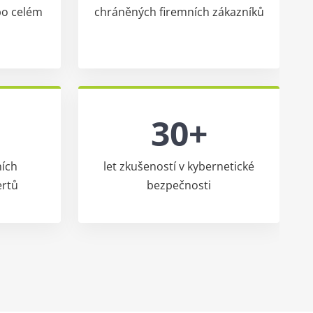
po celém
chráněných firemních zákazníků
30+
ích
let zkušeností v kybernetické
ertů
bezpečnosti