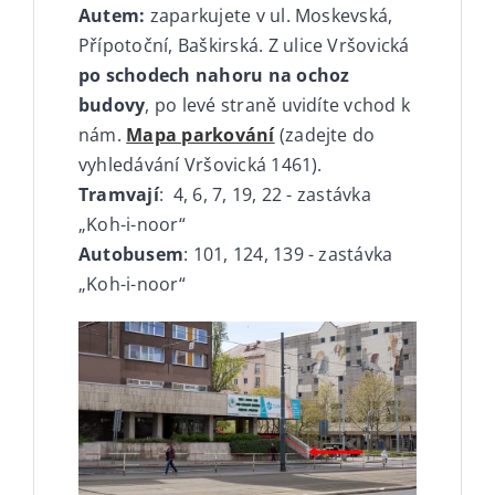
Autem:
zaparkujete v ul.
Moskevská
,
Přípotoční,
Baškirská
. Z ulice Vršovická
po schodech nahoru na ochoz
budovy
, po levé straně uvidíte vchod k
nám.
Mapa parkování
(zadejte do
vyhledávání Vršovická 1461).
Tramvají
: 4, 6, 7, 19, 22 - zastávka
„Koh-i-noor“
Autobusem
: 101, 124, 139 - zastávka
„Koh-i-noor“