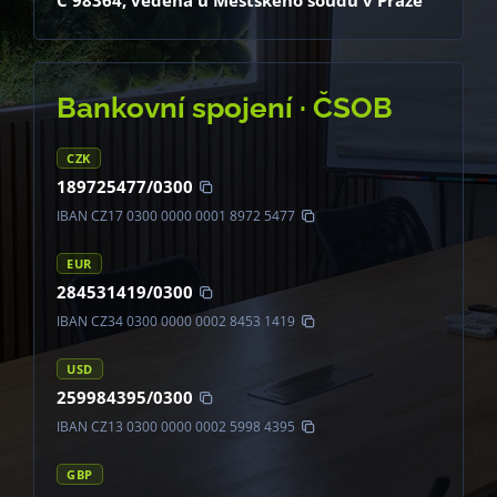
C 98364, vedená u Městského soudu v Praze
Bankovní spojení · ČSOB
CZK
189725477/0300
IBAN CZ17 0300 0000 0001 8972 5477
EUR
284531419/0300
IBAN CZ34 0300 0000 0002 8453 1419
USD
259984395/0300
IBAN CZ13 0300 0000 0002 5998 4395
GBP