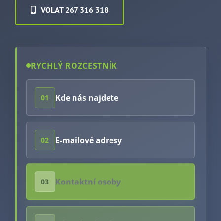
VOLAT 267 316 318
Kariéra
Kontakt
RYCHLÝ ROZCESTNÍK
Kde nás najdete
01
E-mailové adresy
02
Kontaktní osoby
03