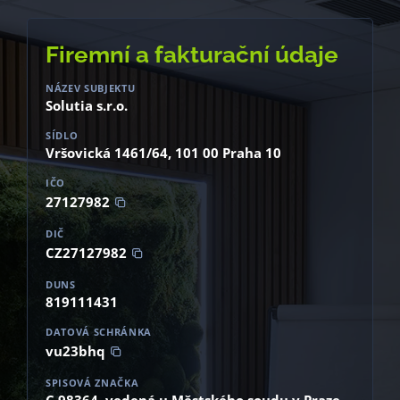
Firemní a fakturační údaje
NÁZEV SUBJEKTU
Solutia s.r.o.
SÍDLO
Vršovická 1461/64, 101 00 Praha 10
IČO
27127982
DIČ
CZ27127982
DUNS
819111431
DATOVÁ SCHRÁNKA
vu23bhq
SPISOVÁ ZNAČKA