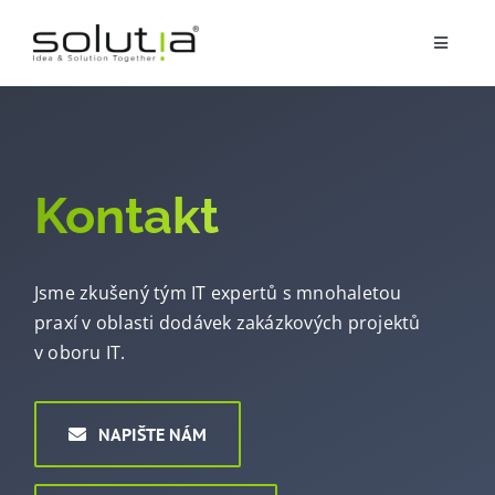
Přeskočit
na
Toggle
obsah
Navigat
Služby
Kontakt
Partnerství
Jsme zkušený tým IT expertů s mnohaletou
O nás
praxí v oblasti dodávek zakázkových projektů
v oboru IT.
Reference
NAPIŠTE NÁM
Blog