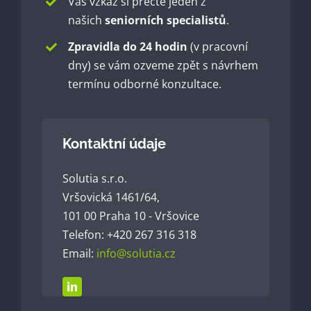
Váš vzkaz si přečte jeden z
našich
seniorních specialistů
.
Zpravidla do 24 hodin
(v pracovní
dny) se vám ozveme zpět s návrhem
termínu odborné konzultace.
Kontaktní údaje
Solutia s.r.o.
Vršovická 1461/64,
101 00 Praha 10 - Vršovice
Telefon: +420 267 316 318
Email:
info@solutia.cz