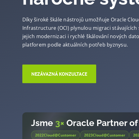
Díky široké škále nástrojů umožňuje Oracle Clo
Infrastructure (OCI) plynulou migraci stávajících
jejich modernizaci i rychlé škálování nových dat
platforem podle aktuálních potřeb byznysu
.
NEZÁVAZNÁ KONZULTACE
Jsme
3×
Oracle Partner of
2022
Cloud@Customer
2023
Cloud@Customer
20