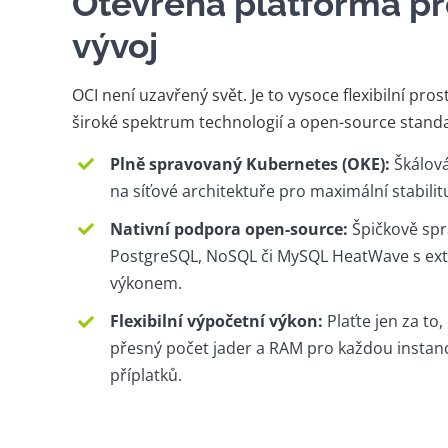
Otevřená platforma p
vývoj
OCI není uzavřený svět. Je to vysoce flexibilní pro
široké spektrum technologií a open-source stand
Plně spravovaný Kubernetes (OKE):
Škálová
na síťové architektuře pro maximální stabilit
Nativní podpora open-source:
Špičkově spr
PostgreSQL, NoSQL či MySQL HeatWave s ex
výkonem.
Flexibilní výpočetní výkon:
Plaťte jen za to, 
přesný počet jader a RAM pro každou instan
příplatků.