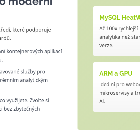
ro moderní
MySQL Heat
Až 100x rychlejší
středí, které podporuje
analytika než st
ardů.
verze.
ní kontejnerových aplikací
u.
avované služby pro
ARM a GPU
trémním analytickým
Ideální pro webo
mikroservisy a t
co využijete. Zvolte si
AI.
ci bez zbytečných