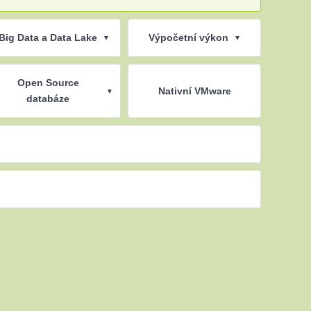
Big Data a Data Lake
Výpočetní výkon
▼
▼
Open Source
Nativní VMware
▼
databáze