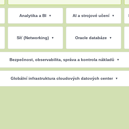
Analytika a BI
AI a strojové učení
▼
▼
Síť (Networking)
Oracle databáze
▼
▼
Bezpečnost, observabilita, správa a kontrola nákladů
▼
Globální infrastruktura cloudových datových center
▼