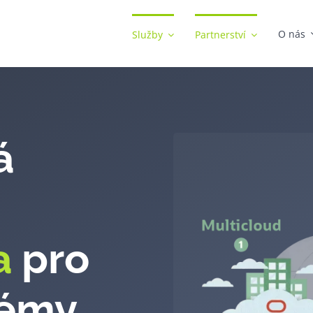
O nás
Služby
Partnerství
á
a
pro
témy