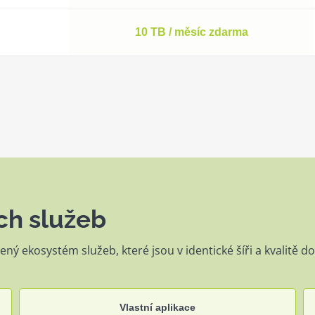
10 TB / měsíc zdarma
ch služeb
ený ekosystém služeb, které jsou v identické šíři a kvalitě
Vlastní aplikace