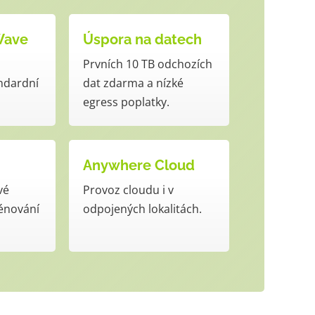
Wave
Úspora na datech
Prvních 10 TB odchozích
andardní
dat zdarma a nízké
egress poplatky.
Anywhere Cloud
vé
Provoz cloudu i v
rénování
odpojených lokalitách.