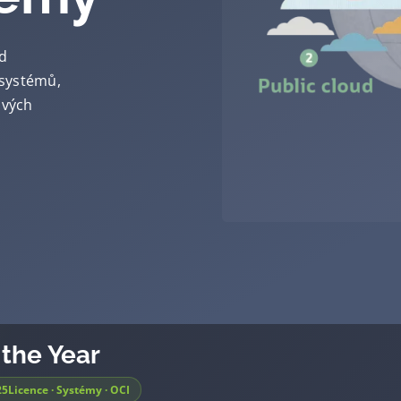
ud
 systémů,
ových
 the Year
25
Licence · Systémy · OCI