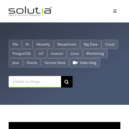
Přeskočit
na
Toggle
obsah
Navigat
Služby
Vše
AI
Aktuality
Bezpečnost
Big Data
Cloud
Partnerství
PostgreSQL
IoT
Licence
Linux
Monitoring
Java
Oracle
Service Desk
Video blog
O nás
Hledat:
Reference
Blog