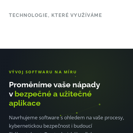
TECHNOLOGIE, KTERÉ VYUŽÍVÁME
VÝVOJ SOFTWARU NA MÍRU
Proměníme vaše nápady
v
bezpečné a užitečné
aplikace
Navrhujeme software s ohledem na vaše procesy,
kybernetickou bezpečnost i budoucí