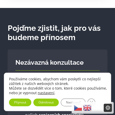
Pojďme zjistit, jak pro vás
budeme přínosem
Nezávazná konzultace
Vyplňte formulář a my se vám ozveme zpět
Používáme cookies, abychom vám poskytli co nejlepší
v rámci nezávazné konzultaci. Společně
zážitek z našich webových stránek.
Můžete se dozvědět více o tom, které cookies používáme,
vyhodnotíme vaši situaci a navrhneme
nebo je vypnout
nastavení
.
optimální řešení.
Zavřít cookie 
Přijmout
Odmítnout
Nastavení
Váš vzkaz si přečte jeden z
našich
seniorních specialistů
.