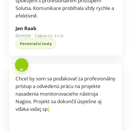
spokojeni s profesionálním přístupem
Solutia. Komunikace probíhala vždy rychle a
efektivně.
Jan Raab
Director · Capsa.cz, s.r.o.
Penetrační testy
„
Chcel by som sa poďakovať za profesionálny
prístup a odvedenú prácu na projekte
nasadenia monitorovacieho nástroja
Nagios. Projekt sa dokončil úspešne aj
vďaka vašej spoločnosti.
Tomáš Tunega
COO · Cogniware, s.r.o.