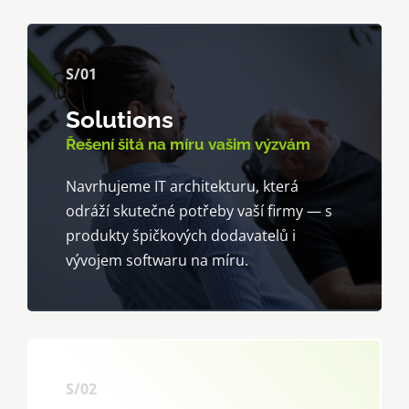
S/01
Solutions
Řešení šitá na míru vašim výzvám
Navrhujeme IT architekturu, která
odráží skutečné potřeby vaší firmy — s
produkty špičkových dodavatelů i
vývojem softwaru na míru.
S/02