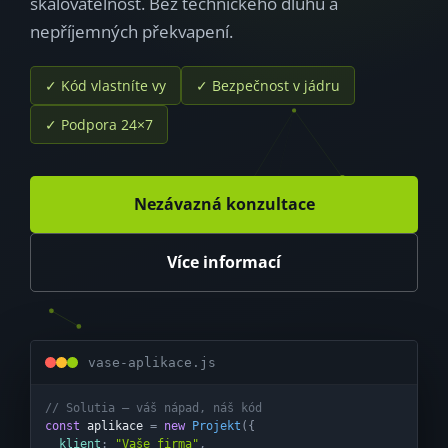
škálovatelnost. Bez technického dluhu a
nepříjemných překvapení.
✓ Kód vlastníte vy
✓ Bezpečnost v jádru
✓ Podpora 24×7
Nezávazná konzultace
Více informací
vase-aplikace.js
// Solutia — váš nápad, náš kód
const 
aplikace
 = 
new 
Projekt
({
  klient
: 
"Vaše firma"
,