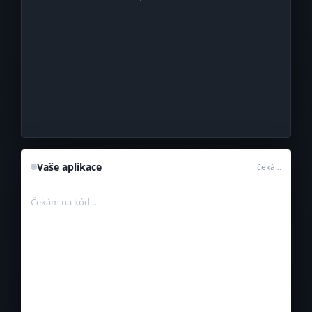
  bezpečnost
: 
"v jádru"
,
  škálovatelnost
: 
tru
Vaše aplikace
čeká…
Čekám na kód…