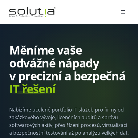
Přeskočit
na
Toggle
obsah
Navigat
Služby
Měníme vaše
Partnerství
odvážné nápady
v precizní a bezpečná
O nás
IT řešení
Reference
Nabízíme ucelené portfolio IT služeb pro firmy od
Blog
zakázkového vývoje, licenčních auditů a správu
softwarových aktiv, přes řízení procesů, virtualizaci
a bezpečnostní testování až po analýzu velkých dat.