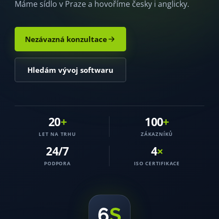
Kariéra
Máme sídlo v Praze a hovoříme česky i anglicky.
Kontakt
Nezávazná konzultace
Hledám vývoj softwaru
20
+
100
+
LET NA TRHU
ZÁKAZNÍKŮ
24/7
4
×
PODPORA
ISO CERTIFIKACE