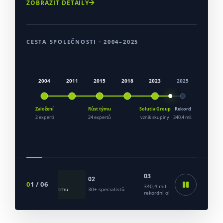
ZOBRAZIT DETAILY
CESTA SPOLEČNOSTI · 2004–2025
03
01
02
04
01 / 06
340,4 mil. Kč
20+ let na trhu
30+ specialistů
100+ zák
rekordní obrat 2025