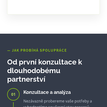
Monitoring Nagios
— JAK PROBÍHÁ SPOLUPRÁCE
Od první konzultace k
dlouhodobému
partnerství
Konzultace a analýza
01
Nezávazně probereme vaše potřeby a