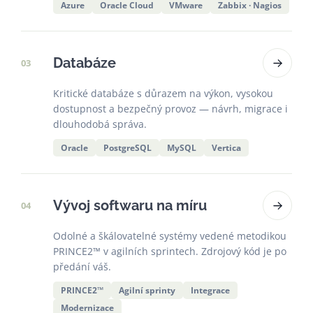
Azure
Oracle Cloud
VMware
Zabbix · Nagios
Databáze
03
Kritické databáze s důrazem na výkon, vysokou
dostupnost a bezpečný provoz — návrh, migrace i
dlouhodobá správa.
Oracle
PostgreSQL
MySQL
Vertica
Vývoj softwaru na míru
04
Odolné a škálovatelné systémy vedené metodikou
PRINCE2™ v agilních sprintech. Zdrojový kód je po
předání váš.
PRINCE2™
Agilní sprinty
Integrace
Modernizace