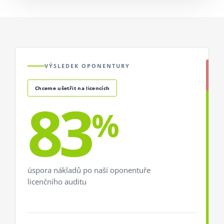
VÝSLEDEK OPONENTURY
Chceme ušetřit na licencích
83
%
úspora nákladů po naší oponentuře
licenčního auditu