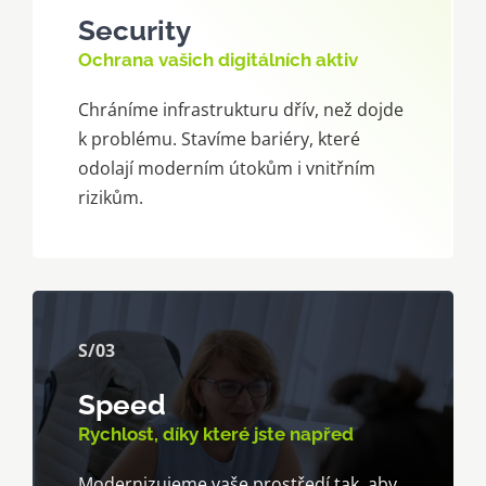
Security
Ochrana vašich digitálních aktiv
Chráníme infrastrukturu dřív, než dojde
k problému. Stavíme bariéry, které
odolají moderním útokům i vnitřním
rizikům.
S/03
Speed
Rychlost, díky které jste napřed
Modernizujeme vaše prostředí tak, aby