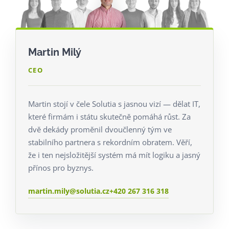
Martin Milý
Kateřina Beková
Lukáš Mikula
Martin Stufi
Vojtěch Kubka
Miljan Pajić
Diana Pancířová
Michaela Ma
Martin Milý
CEO
Martin stojí v čele Solutia s jasnou vizí — dělat IT,
které firmám i státu skutečně pomáhá růst. Za
dvě dekády proměnil dvoučlenný tým ve
stabilního partnera s rekordním obratem. Věří,
že i ten nejsložitější systém má mít logiku a jasný
přínos pro byznys.
martin.mily@solutia.cz
+420 267 316 318