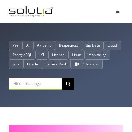
Přeskočit
na
Toggle
obsah
Navigat
Služby
Vše
AI
Aktuality
Bezpečnost
Big Data
Cloud
Partnerství
PostgreSQL
IoT
Licence
Linux
Monitoring
Java
Oracle
Service Desk
Video blog
O nás
Hledat:
Reference
Blog