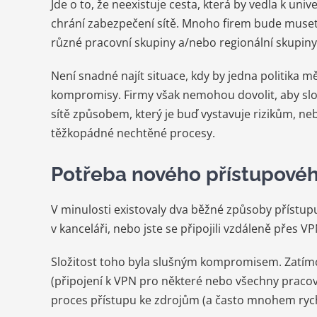
Jde o to, že neexistuje cesta, která by vedla k un
chrání zabezpečení sítě. Mnoho firem bude muset 
různé pracovní skupiny a/nebo regionální skupiny
Není snadné najít situace, kdy by jedna politika 
kompromisy. Firmy však nemohou dovolit, aby složi
sítě způsobem, který je buď vystavuje rizikům, n
těžkopádné nechtěné procesy.
Potřeba nového přístupové
V minulosti existovaly dva běžné způsoby přístupu 
v kanceláři, nebo jste se připojili vzdáleně přes VP
Složitost toho byla slušným kompromisem. Zatímc
(připojení k VPN pro některé nebo všechny pracovn
proces přístupu ke zdrojům (a často mnohem rychl