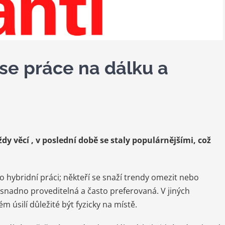
se práce na dálku a
dy věcí , v poslední době se staly populárnějšími, což
o hybridní práci; někteří se snaží trendy omezit nebo
u snadno proveditelná a často preferovaná. V jiných
 úsilí důležité být fyzicky na místě.