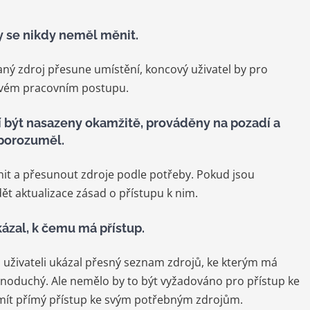
y se nikdy neměl měnit.
ný zdroj přesune umístění, koncový uživatel by pro
svém pracovním postupu.
í být nasazeny okamžitě, prováděny na pozadí a
 porozuměl.
nit a přesunout zdroje podle potřeby. Pokud jsou
t aktualizace zásad o přístupu k nim.
ukázal, k čemu má přístup.
 uživateli ukázal přesný seznam zdrojů, ke kterým má
ednoduchý. Ale nemělo by to být vyžadováno pro přístup ke
y mít přímý přístup ke svým potřebným zdrojům.