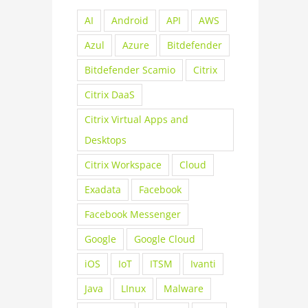
AI
Android
API
AWS
Azul
Azure
Bitdefender
Bitdefender Scamio
Citrix
Citrix DaaS
Citrix Virtual Apps and
Desktops
Citrix Workspace
Cloud
Exadata
Facebook
Facebook Messenger
Google
Google Cloud
iOS
IoT
ITSM
Ivanti
Java
LInux
Malware