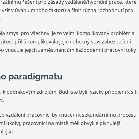
iverzálnímu řešení pro zásady vzdálené/hybridní práce, které
vzít v úvahu mnoho faktorů a činit různá rozhodnutí pro
.
měla smysl pro všechny. Je to velmi komplikovaný problém s
tost příliš komplikovala jejich obecný stav zabezpečení
ebo vnucuje jejich zaměstnancům každodenní pracovní toky
ho paradigmatu
k podnikovým zdrojům. Buď jste byli fyzicky připojeni k síti
N.
o vzdálení pracovníci byli nuceni k sekundárnímu procesu
í úkoly), pracovníci na místě měli obvykle plynulejší
ejší).