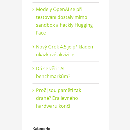
Modely OpenAI se při
testování dostaly mimo
sandbox a hackly Hugging
Face
Nový Grok 4.5 je příkladem
ukázkové akvizice
Dá se věřit AI
benchmarkům?
Proč jsou paměti tak
drahé? Éra levného
hardwaru končí
Kategorie