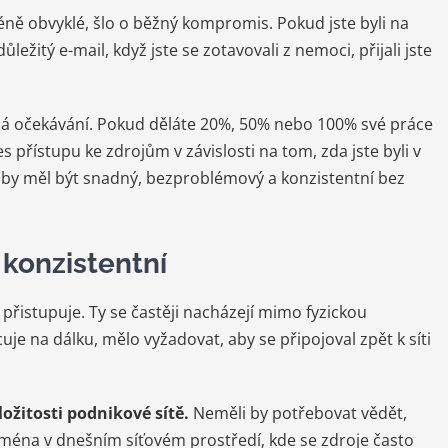
éně obvyklé, šlo o běžný kompromis. Pokud jste byli na
ežitý e-mail, když jste se zotavovali z nemoci, přijali jste
jiná očekávání. Pokud děláte 20%, 50% nebo 100% své práce
es přístupu ke zdrojům v závislosti na tom, zda jste byli v
p by měl být snadný, bezproblémový a konzistentní bez
 konzistentní
přistupuje. Ty se častěji nacházejí mimo fyzickou
je na dálku, mělo vyžadovat, aby se připojoval zpět k síti
ožitosti podnikové sítě.
Neměli by potřebovat vědět,
Zejména v dnešním síťovém prostředí, kde se zdroje často