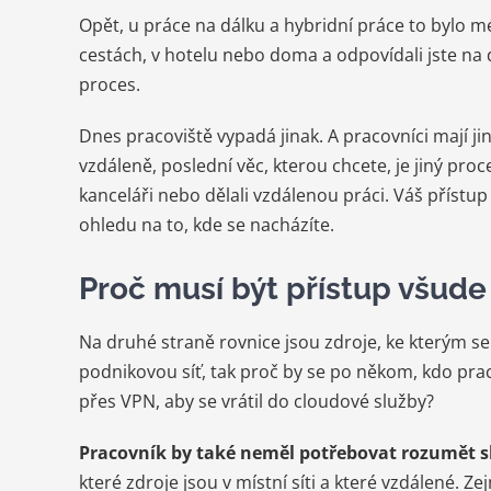
Opět, u práce na dálku a hybridní práce to bylo m
cestách, v hotelu nebo doma a odpovídali jste na důl
proces.
Dnes pracoviště vypadá jinak. A pracovníci mají 
vzdáleně, poslední věc, kterou chcete, je jiný proc
kanceláři nebo dělali vzdálenou práci. Váš přístu
ohledu na to, kde se nacházíte.
Proč musí být přístup všude
Na druhé straně rovnice jsou zdroje, ke kterým se 
podnikovou síť, tak proč by se po někom, kdo pracu
přes VPN, aby se vrátil do cloudové služby?
Pracovník by také neměl potřebovat rozumět sl
které zdroje jsou v místní síti a které vzdálené. 