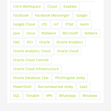
Citrix Workspace
Cloud
Exadata
Facebook
Facebook Messenger
Google
Google Cloud
iOS
IoT
ITSM
Ivanti
Java
LInux
Malware
Microsoft
Netwrix
OAC
OCI
Oracle
Oracle Analytics
Oracle Analytics Cloud
Oracle Cloud
Oracle Cloud Console
Oracle Cloud Infrastructure
Oracle Database 23ai
Phishingové útoky
PowerShell
Ransomwarové útoky
SaaS
SQL
Tenable
VPN
WhatsApp
Windows