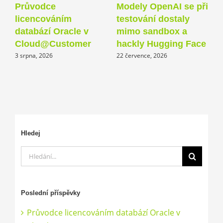
Průvodce
Modely OpenAI se při
N
licencováním
testování dostaly
p
databází Oracle v
mimo sandbox a
a
Cloud@Customer
hackly Hugging Face
1
3 srpna, 2026
22 července, 2026
Hledej
Hledat:
Poslední příspěvky
Průvodce licencováním databází Oracle v