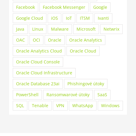
Facebook
Facebook Messenger
Google
Google Cloud
iOS
IoT
ITSM
Ivanti
Java
LInux
Malware
Microsoft
Netwrix
OAC
OCI
Oracle
Oracle Analytics
Oracle Analytics Cloud
Oracle Cloud
Oracle Cloud Console
Oracle Cloud Infrastructure
Oracle Database 23ai
Phishingové útoky
PowerShell
Ransomwarové útoky
SaaS
SQL
Tenable
VPN
WhatsApp
Windows