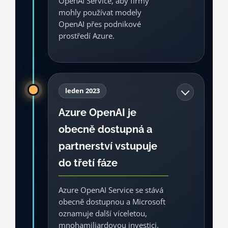
OpenAI Service, aby firmy
mohly používat modely
Zdroj: Microsoft / OpenAI, 2020
OpenAI přes podnikové
prostředí Azure.
Tím se OpenAI technologie dostává z
výzkumného a API světa do enterprise
leden 2023
cloudu Microsoftu. Azure OpenAI
Azure OpenAI je
Service spojuje modely OpenAI s
obecně dostupná a
bezpečností, správou přístupů,
compliance a fakturací typickou pro
partnerství vstupuje
velké organizace.
do třetí fáze
Produkt
Cloud
Azure OpenAI Service se stává
Zdroj: Microsoft Azure, 2023
obecně dostupnou a Microsoft
oznamuje další víceletou,
mnohamiliardovou investici.