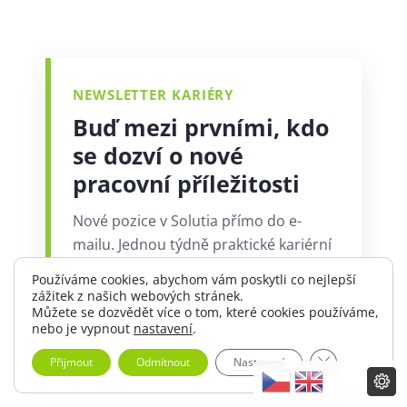
NEWSLETTER KARIÉRY
Buď mezi prvními, kdo
se dozví o nové
pracovní příležitosti
Nové pozice v Solutia přímo do e-
mailu. Jednou týdně praktické kariérní
tipy, bez spamu a s možností kdykoliv
Používáme cookies, abychom vám poskytli co nejlepší
se odhlásit.
zážitek z našich webových stránek.
Můžete se dozvědět více o tom, které cookies používáme,
Přihlásit se k odběru
nebo je vypnout
nastavení
.
Zavřít cookie 
Přijmout
Odmítnout
Nastavení