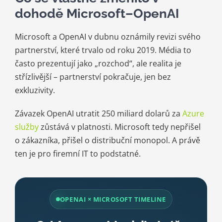
dohodě Microsoft–OpenAI
Microsoft a OpenAI v dubnu oznámily revizi svého
partnerství, které trvalo od roku 2019. Média to
často prezentují jako „rozchod“, ale realita je
střízlivější – partnerství pokračuje, jen bez
exkluzivity.
Závazek OpenAI utratit 250 miliard dolarů za
Azure
služby
zůstává v platnosti. Microsoft tedy nepřišel
o zákazníka, přišel o distribuční monopol. A právě
ten je pro firemní IT to podstatné.
OPENAI × MICROSOFT TIMELINE