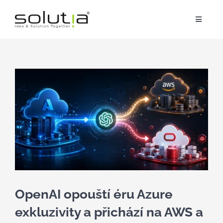
Přeskočit
na
Toggle
obsah
Navigat
Služby
Zobrazit
Partnerství
větší
obrázek
O nás
Reference
Blog
OpenAI opouští éru Azure
exkluzivity a přichází na AWS a