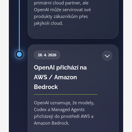
primární cloud partner, ale
Zdroj: OpenAI / Microsoft, 2026
OpenAI může servírovat své
produkty zákazníkům přes
jakýkoli cloud.
Tohle je hlavní bod pro článek.
Microsoft si zachovává významnou
28. 4. 2026
roli, licenci k OpenAI IP do roku 2032
OpenAI přichází na
a pozici primárního cloud partnera.
AWS / Amazon
Zároveň se ale licence stává
neexkluzivní a OpenAI získává prostor
Bedrock
obsluhovat zákazníky mimo Azure.
OpenAI oznamuje, že modely,
Byznys
Cloud
Zlom
Codex a Managed Agents
přicházejí do prostředí AWS a
Zdroj: Microsoft / OpenAI, 2026
Amazon Bedrock.