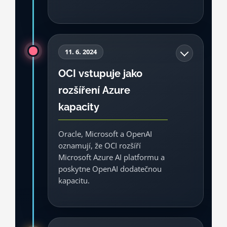
Microsoft v této fázi výslovně uvádí, že
Azure bude pohánět OpenAI
11. 6. 2024
workloads napříč výzkumem,
OCI vstupuje jako
produkty i API službami. To je vrchol
rozšíření Azure
éry, kdy se OpenAI a Azure v
enterprise AI vnímaly prakticky jako
kapacity
nerozlučná dvojice.
Oracle, Microsoft a OpenAI
Produkt
Byznys
Cloud
Zlom
oznamují, že OCI rozšíří
Microsoft Azure AI platformu a
Zdroj: Microsoft, 2023
poskytne OpenAI dodatečnou
kapacitu.
Důležité je slovíčko „rozšíří“. V roce