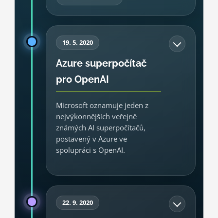
19. 5. 2020
Azure superpočítač
pro OpenAI
Microsoft oznamuje jeden z
nejvýkonnějších veřejně
známých AI superpočítačů,
postavený v Azure ve
spolupráci s OpenAI.
Milník ukazuje, že partnerství není jen
distribuční dohoda. Microsoft buduje
22. 9. 2020
pro OpenAI specializovanou