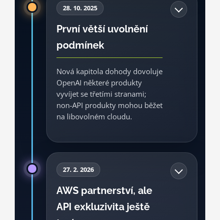
2024 nejde o přímé nahrazení Azure
28. 10. 2025
ani o plnohodnotný konec exkluzivity.
První větší uvolnění
OCI pomáhá řešit hlad po výpočetní
podmínek
kapacitě, ale v rámci konstrukce, která
stále stojí na platformě Azure.
Nová kapitola dohody dovoluje
OpenAI některé produkty
Cloud
Zlom
Zdroj: Oracle, 2024
vyvíjet se třetími stranami;
non-API produkty mohou běžet
na libovolném cloudu.
Microsoft zároveň ztrácí právo
prvního odmítnutí na compute
27. 2. 2026
providera OpenAI, ale OpenAI se
AWS partnerství, ale
zavazuje k dalšímu masivnímu
API exkluzivita ještě
nákupu Azure služeb. Je to mezikrok:
Azure exkluzivita slábne, ale u API