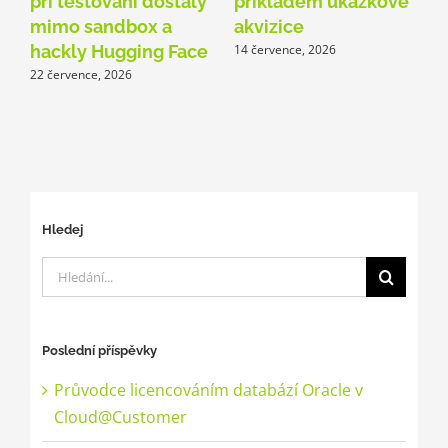
při testování dostaly
příkladem ukázkové
mimo sandbox a
akvizice
1
hackly Hugging Face
14 července, 2026
22 července, 2026
Hledej
Hledat:
Poslední příspěvky
Průvodce licencováním databází Oracle v
Cloud@Customer