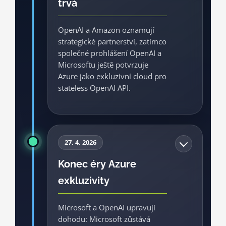
trvá
produktů zůstává stále silná.
OpenAI a Amazon oznamují
Byznys
Cloud
Zlom
strategické partnerství, zatímco
společné prohlášení OpenAI a
Zdroj: Microsoft, 2025
Microsoftu ještě potvrzuje
Azure jako exkluzivní cloud pro
stateless OpenAI API.
Toto je přechodová fáze: AWS už je
významný partner pro nové enterprise
27. 4. 2026
scénáře, ale podle tehdejšího
Konec éry Azure
prohlášení měly stateless API volání k
exkluzivity
modelům OpenAI stále běžet na
Azure.
Microsoft a OpenAI upravují
dohodu: Microsoft zůstává
Cloud
Byznys