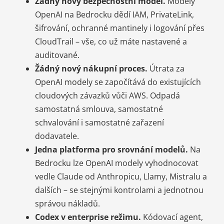
Žádný nový bezpečnostní model.
Modely
OpenAI na Bedrocku dědí IAM, PrivateLink,
šifrování, ochranné mantinely i logování přes
CloudTrail – vše, co už máte nastavené a
auditované.
Žádný nový nákupní proces.
Útrata za
OpenAI modely se započítává do existujících
cloudových závazků vůči AWS. Odpadá
samostatná smlouva, samostatné
schvalování i samostatné zařazení
dodavatele.
Jedna platforma pro srovnání modelů.
Na
Bedrocku lze OpenAI modely vyhodnocovat
vedle Claude od Anthropicu, Llamy, Mistralu a
dalších – se stejnými kontrolami a jednotnou
správou nákladů.
Codex v enterprise režimu.
Kódovací agent,