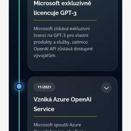
Microsoft exkluzivně
infrastrukturu pro trénování velkých
licencuje GPT-3
modelů a zároveň z ní chce postupně
udělat platformu pro další zákazníky.
Microsoft získává exkluzivní
licenci na GPT-3 pro vlastní
Cloud
Zdroj: Microsoft, 2020
produkty a služby, zatímco
OpenAI API zůstává dostupné
vývojářům.
Tohle je první velký produktový projev
partnerství. Microsoft může integrovat
11/2021
technologii GPT-3 do vlastních řešení,
Vzniká Azure OpenAI
což předznamenává pozdější vlnu
Service
Copilotů a AI funkcí napříč jeho
portfoliem.
Microsoft spouští Azure
Produkt
Byznys