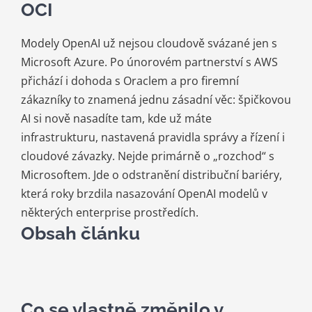
Kariéra
OCI
Modely OpenAI už nejsou cloudově svázané jen s
Kontakt
Microsoft Azure. Po únorovém partnerství s AWS
přichází i dohoda s Oraclem a pro firemní
zákazníky to znamená jednu zásadní věc: špičkovou
AI si nově nasadíte tam, kde už máte
infrastrukturu, nastavená pravidla správy a řízení i
cloudové závazky. Nejde primárně o „rozchod“ s
Microsoftem. Jde o odstranění distribuční bariéry,
která roky brzdila nasazování OpenAI modelů v
některých enterprise prostředích.
Obsah článku
Co se vlastně změnilo v