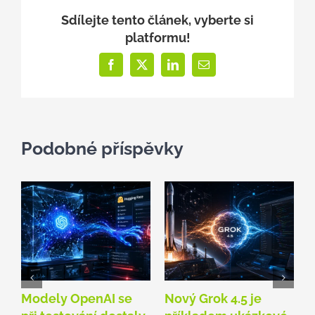
Sdílejte tento článek, vyberte si
platformu!
Facebook
X
LinkedIn
E-
mail
Podobné příspěvky
Modely OpenAI se
Nový Grok 4.5 je
D