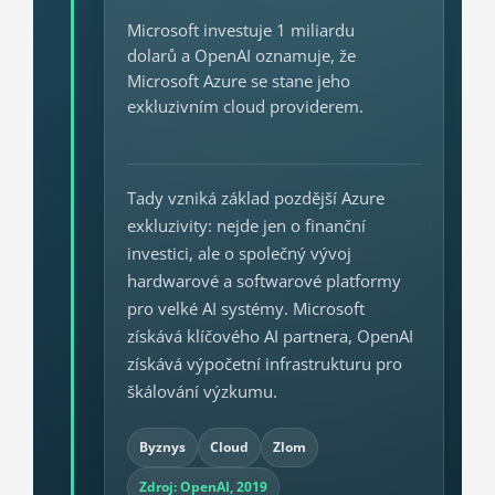
Microsoft investuje 1 miliardu
dolarů a OpenAI oznamuje, že
Microsoft Azure se stane jeho
exkluzivním cloud providerem.
Tady vzniká základ pozdější Azure
exkluzivity: nejde jen o finanční
investici, ale o společný vývoj
hardwarové a softwarové platformy
pro velké AI systémy. Microsoft
získává klíčového AI partnera, OpenAI
získává výpočetní infrastrukturu pro
škálování výzkumu.
Byznys
Cloud
Zlom
Zdroj: OpenAI, 2019