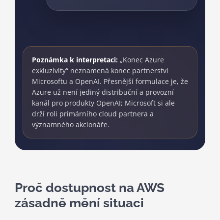
Praktický dopad nové flexibility je
okamžitý: zákazníci AWS mohou
používat OpenAI schopnosti v
Poznámka k interpretaci:
„Konec Azure
prostředí, kde už mají data,
exkluzivity“ neznamená konec partnerství
bezpečnostní pravidla, governance a
Microsoftu a OpenAI. Přesnější formulace je, že
procurement. Azure tím nepřestává
Azure už není jediný distribuční a provozní
být důležitý, ale OpenAI už není
kanál pro produkty OpenAI; Microsoft si ale
uzamčené jen v Microsoft
drží roli primárního cloud partnera a
ekosystému.
významného akcionáře.
Produkt
Cloud
Zlom
Zdroj: OpenAI, 2026
Proč dostupnost na AWS
zásadně mění situaci