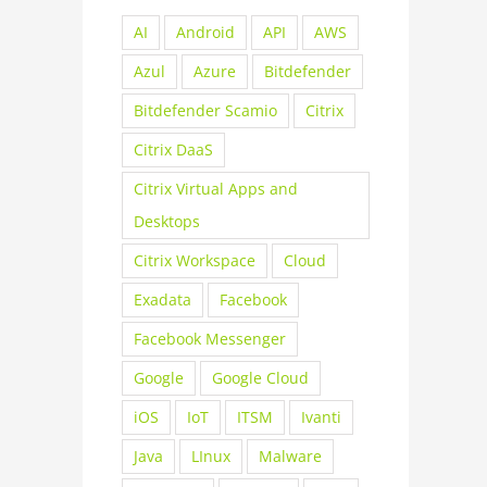
AI
Android
API
AWS
Azul
Azure
Bitdefender
Bitdefender Scamio
Citrix
Citrix DaaS
Citrix Virtual Apps and
Desktops
Citrix Workspace
Cloud
Exadata
Facebook
Facebook Messenger
Google
Google Cloud
iOS
IoT
ITSM
Ivanti
Java
LInux
Malware