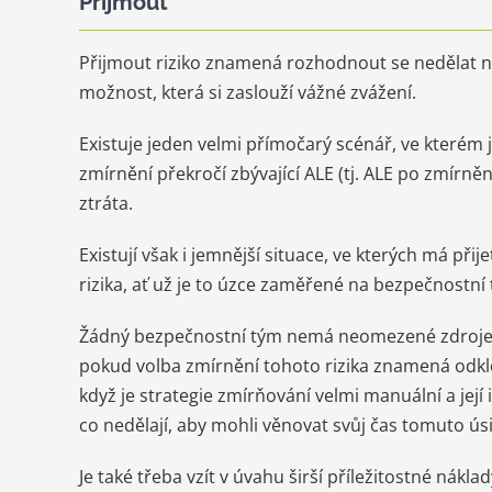
Přijmout
Přijmout riziko znamená rozhodnout se nedělat ni
možnost, která si zaslouží vážné zvážení.
Existuje jeden velmi přímočarý scénář, ve kterém je
zmírnění překročí zbývající ALE (tj. ALE po zmírněn
ztráta.
Existují však i jemnější situace, ve kterých má přij
rizika, ať už je to úzce zaměřené na bezpečnostní 
Žádný bezpečnostní tým nemá neomezené zdroje. 
pokud volba zmírnění tohoto rizika znamená odklo
když je strategie zmírňování velmi manuální a j
co nedělají, aby mohli věnovat svůj čas tomuto úsi
Je také třeba vzít v úvahu širší příležitostné nákla