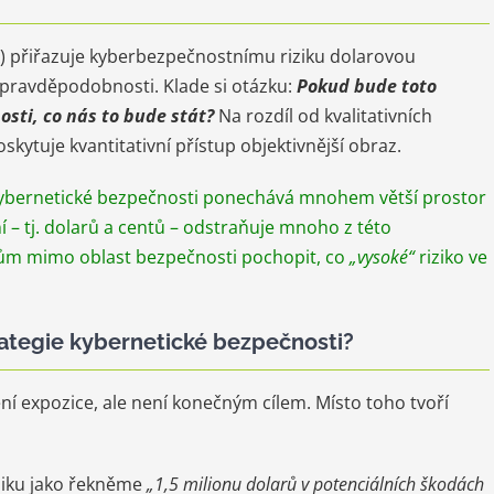
A) přiřazuje kyberbezpečnostnímu riziku dolarovou
pravděpodobnosti. Klade si otázku:
Pokud bude toto
sti, co nás to bude stát?
Na rozdíl od kvalitativních
oskytuje kvantitativní přístup objektivnější obraz.
k kybernetické bezpečnosti ponechává mnohem větší prostor
ní – tj. dolarů a centů – odstraňuje mnoho z této
m mimo oblast bezpečnosti pochopit, co
„vysoké“
riziko ve
strategie kybernetické bezpečnosti?
ení expozice, ale není konečným cílem. Místo toho tvoří
ziku jako řekněme
„1,5 milionu dolarů v potenciálních škodách