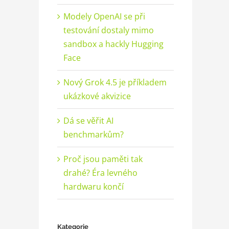
Modely OpenAI se při
testování dostaly mimo
sandbox a hackly Hugging
Face
Nový Grok 4.5 je příkladem
ukázkové akvizice
Dá se věřit AI
benchmarkům?
Proč jsou paměti tak
drahé? Éra levného
hardwaru končí
Kategorie