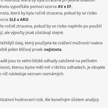
odnotu vypočítáte pomocí vzorce
AV x EF
.
ota, která by byla ročně ztracena, pokud by se riziko
zorce
SLE x ARO
.
la ročně ztracena, pokud by se riziko naplnilo po použití
, ale výpočty jinak zůstávají stejné.
ležitější údaj, který použijete ke zvážení možností reakce
ještě jeden klíčový prvek:
nejistota
.
padě jsou to velmi blízké odhady založené na pečlivém
vosti, kterou byste měli mít v těchto odhadech, je obvykle
 po níž následuje seznam neznámých.
ntitativní hodnocení rizik. Ale konečným účelem analýzy