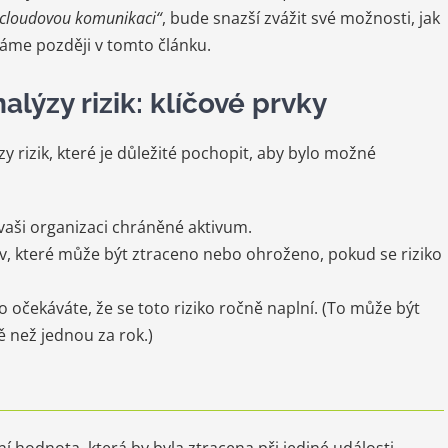
 cloudovou komunikaci“
, bude snazší zvážit své možnosti, jak
áme později v tomto článku.
alýzy rizik: klíčové prvky
zy rizik, které je důležité pochopit, aby bylo možné
aši organizaci chráněné aktivum.
, které může být ztraceno nebo ohroženo, pokud se riziko
o očekáváte, že se toto riziko ročně naplní. (To může být
ě než jednou za rok.)
í hodnota, která by byla ztracena při jediné události