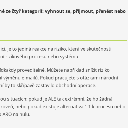
é ze čtyř kategorií: vyhnout se, přijmout, přenést nebo
. Je to jediná reakce na riziko, která ve skutečnosti
vení rizikového procesu nebo systému.
ídkakdy proveditelné. Můžete například snížit riziko
ní výměnu e-mailů. Pokud pracujete s otázkami národní
ní by to skřípavě zastavilo obchodní operace.
vou situacích: pokud je ALE tak extrémní, že ho žádná
 úroveň, nebo pokud existuje alternativa 1:1 k procesu nebo
o ARO na nulu.