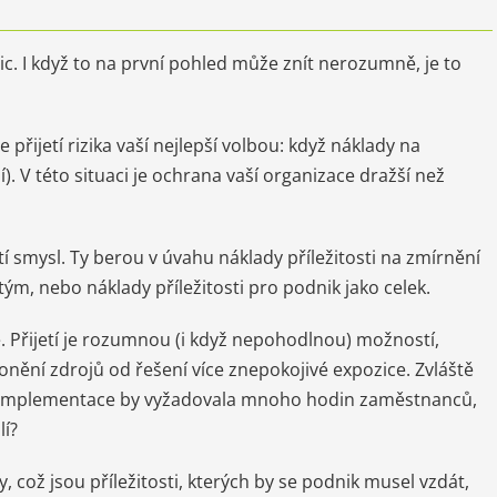
c. I když to na první pohled může znít nerozumně, je to
 přijetí rizika vaší nejlepší volbou: když náklady na
í). V této situaci je ochrana vaší organizace dražší než
etí smysl. Ty berou v úvahu náklady příležitosti na zmírnění
tým, nebo náklady příležitosti pro podnik jako celek.
Přijetí je rozumnou (i když nepohodlnou) možností,
nění zdrojů od řešení více znepokojivé expozice. Zvláště
ejí implementace by vyžadovala mnoho hodin zaměstnanců,
lí?
dy, což jsou příležitosti, kterých by se podnik musel vzdát,