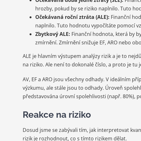
hrozby, pokud by se riziko naplnilo. Tuto h
Očekávaná roční ztráta (ALE):
Finanční hodn
naplnilo. Tuto hodnotu vypočítáte pomocí v
Zbytkový ALE:
Finanční hodnota, která by by
zmírnění. Zmírnění snižuje EF, ARO nebo obojí
ALE je hlavním výstupem analýzy rizik a je to nejdů
na riziko. Ale není to dokonalé číslo, a proto je tu 
AV, EF a ARO jsou všechny odhady. V ideálním pří
výzkumu, ale stále jsou to odhady. Úroveň spolehli
představována úrovní spolehlivosti (např. 80%),
Reakce na riziko
Dosud jsme se zabývali tím, jak interpretovat kva
rizik je rozhodnout, co s tímto rizikem dělat.