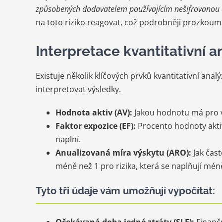
způsobených dodavatelem používajícím nešifrovanou
na toto riziko reagovat, což podrobněji prozkoum
Interpretace kvantitativní an
Existuje několik klíčových prvků kvantitativní analý
interpretovat výsledky.
Hodnota aktiv (AV):
Jakou hodnotu má pro v
Faktor expozice (EF):
Procento hodnoty aktiv
naplní.
Anualizovaná míra výskytu (ARO):
Jak čast
méně než 1 pro rizika, která se naplňují mén
Tyto tři údaje vám umožňují vypočítat:
Očekávaná doba jedné ztráty (SLE):
Finančn