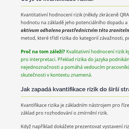
Kvantitativní hodnocení rizik (někdy zkráceně QR
hodnotu na základě jeho potenciálního dopadu a 
aktivum odhaleno prostřednictvím této zranitelno
metod, které třídí rizika do kategorií závažnosti, p
Proč na tom záleží?
Kvalitativní hodnocení rizi
pro interpretaci. Překlad rizika do jazyka podniká
nejednoznačnosti a pomáhá vedoucím pracovníků
skutečnosti v kontextu znamená.
Jak zapadá kvantifikace rizik do širší 
Kvantifikace rizika je základním nástrojem pro říz
základ pro rozhodování o zmírnění rizik.
Když například dokážete prezentovat vystavení ri