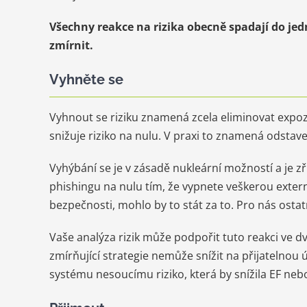
Všechny reakce na rizika obecně spadají do jedn
zmírnit.
Vyhněte se
Vyhnout se riziku znamená zcela eliminovat expozici
snižuje riziko na nulu. V praxi to znamená odsta
Vyhýbání se je v zásadě nukleární možností a je zř
phishingu na nulu tím, že vypnete veškerou exter
bezpečnosti, mohlo by to stát za to. Pro nás ostat
Vaše analýza rizik může podpořit tuto reakci ve d
zmírňující strategie nemůže snížit na přijatelnou
systému nesoucímu riziko, která by snížila EF neb