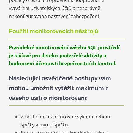
pokusy o eskalaci oprávnění, neoprávněné
vytváření uživatelských účtů a nesprávně
nakonfigurovaná nastavení zabezpečení.
Použití monitorovacích nástrojů
Pravidelné monitorování vašeho SQL prostředí
je klíčové pro detekci podezřelé aktivity a
hodnocení účinnosti bezpečnostních kontrol.
Následující osvědčené postupy vám
mohou umožnit vytěžit maximum z
vašeho úsilí o monitorování:
Změřte normální úrovně výkonu během
špičky a mimo špičku.
Použijte tyto základní linie k identifikaci