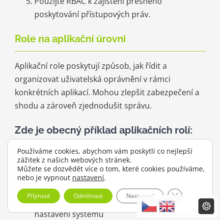
Použijte RBAC k zajištění přesného
poskytování přístupových práv.
Role na aplikační úrovni
Aplikační role poskytují způsob, jak řídit a
organizovat uživatelská oprávnění v rámci
konkrétních aplikací. Mohou zlepšit zabezpečení a
shodu a zároveň zjednodušit správu.
Zde je obecný příklad aplikačních rolí:
Používáme cookies, abychom vám poskytli co nejlepší
zážitek z našich webových stránek.
Správce
– má plný přístup ke správě
Můžete se dozvědět více o tom, které cookies používáme,
uživatelů, nastavení a konfigurací.
nebo je vypnout
nastavení
.
Manažer
— Může kontrolovat sestavy a
Zavřít cookie 
Přijmout
Odmítnout
Nastavení
schvalovat transakce, ale nemůže měnit
nastavení systému