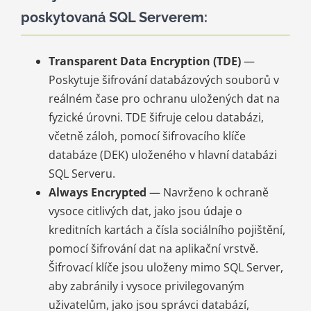
poskytovaná SQL Serverem:
Transparent Data Encryption (TDE)
—
Poskytuje šifrování databázových souborů v
reálném čase pro ochranu uložených dat na
fyzické úrovni. TDE šifruje celou databázi,
včetně záloh, pomocí šifrovacího klíče
databáze (DEK) uloženého v hlavní databázi
SQL Serveru.
Always Encrypted
— Navrženo k ochraně
vysoce citlivých dat, jako jsou údaje o
kreditních kartách a čísla sociálního pojištění,
pomocí šifrování dat na aplikační vrstvě.
Šifrovací klíče jsou uloženy mimo SQL Server,
aby zabránily i vysoce privilegovaným
uživatelům, jako jsou správci databází,