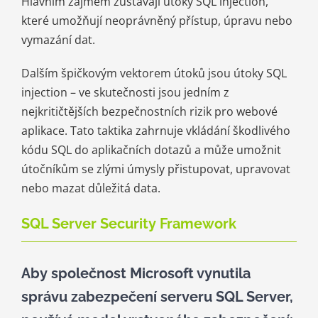
Hlavním zájmem zůstávají útoky SQL injection,
které umožňují neoprávněný přístup, úpravu nebo
vymazání dat.
Dalším špičkovým vektorem útoků jsou útoky SQL
injection – ve skutečnosti jsou jedním z
nejkritičtějších bezpečnostních rizik pro webové
aplikace. Tato taktika zahrnuje vkládání škodlivého
kódu SQL do aplikačních dotazů a může umožnit
útočníkům se zlými úmysly přistupovat, upravovat
nebo mazat důležitá data.
SQL Server Security Framework
Aby společnost Microsoft vynutila
správu zabezpečení serveru SQL Server,