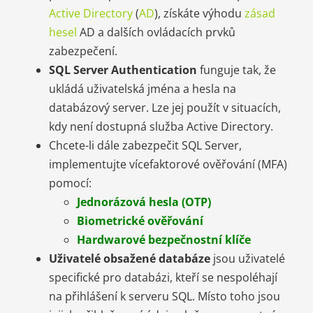
Active Directory
(
AD
), získáte výhodu
zásad
hesel
AD a dalších ovládacích prvků
zabezpečení.
SQL Server Authentication
funguje tak, že
ukládá uživatelská jména a hesla na
databázový server. Lze jej použít v situacích,
kdy není dostupná služba Active Directory.
Chcete-li dále zabezpečit SQL Server,
implementujte vícefaktorové ověřování (MFA)
pomocí:
Jednorázová hesla (OTP)
Biometrické ověřování
Hardwarové bezpečnostní klíče
Uživatelé obsažené databáze
jsou uživatelé
specifické pro databázi, kteří se nespoléhají
na přihlášení k serveru SQL. Místo toho jsou