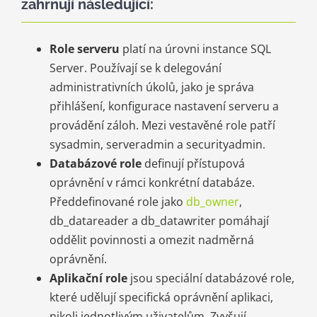
zahrnují následující:
Role serveru
platí na úrovni instance SQL
Server. Používají se k delegování
administrativních úkolů, jako je správa
přihlášení, konfigurace nastavení serveru a
provádění záloh. Mezi vestavěné role patří
sysadmin, serveradmin a securityadmin.
Databázové role
definují přístupová
oprávnění v rámci konkrétní databáze.
Předdefinované role jako
db_owner
,
db_datareader a db_datawriter pomáhají
oddělit povinnosti a omezit nadměrná
oprávnění.
Aplikační role
jsou speciální databázové role,
které udělují specifická oprávnění aplikaci,
nikoli jednotlivým uživatelům. Zvyšují