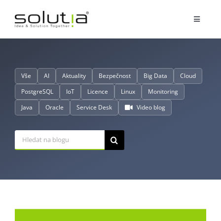
Přeskočit
na
Toggle
obsah
Navigat
Služby
Vše
AI
Aktuality
Bezpečnost
Big Data
Cloud
Partnerství
PostgreSQL
IoT
Licence
Linux
Monitoring
Java
Oracle
Service Desk
Video blog
O nás
Hledat:
Reference
Blog