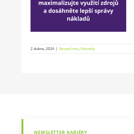
 zdrojů a
právy
y
2 dubna, 2024
|
Bezpečnost
,
Aktuality
NEWSLETTER KARIÉRY