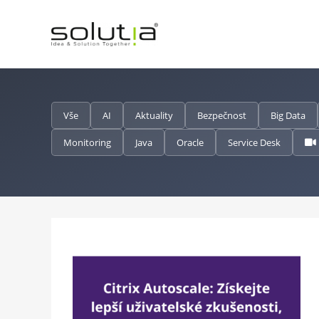
Přeskočit
na
obsah
Vše
AI
Aktuality
Bezpečnost
Big Data
Monitoring
Java
Oracle
Service Desk
jte lepší
osti,