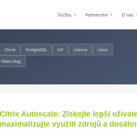
Služby
Partnerství
O nás
Cloud
PostgreSQL
IoT
Licence
Linux
Video blog
Citrix Autoscale: Získejte lepší uživa
maximalizujte využití zdrojů a dosáhn