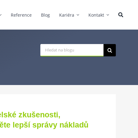
Reference
Blog
Kariéra
Kontakt
Hledat:
telské zkušenosti,
ěte lepší správy nákladů