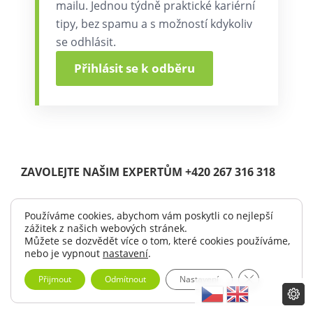
mailu. Jednou týdně praktické kariérní
tipy, bez spamu a s možností kdykoliv
se odhlásit.
Přihlásit se k odběru
ZAVOLEJTE NAŠIM EXPERTŮM +420 267 316 318
Používáme cookies, abychom vám poskytli co nejlepší
zážitek z našich webových stránek.
© Copyright 2004 -
2026 |
Solutia s.r.o.
| All Rights Reserved.
Můžete se dozvědět více o tom, které cookies používáme,
|
Logo ke stažení
nebo je vypnout
nastavení
.
Zavřít cookie 
Přijmout
Odmítnout
Nastavení
LinkedIn