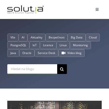
Přeskočit
na
Toggle
obsah
Navigat
Služby
Vše
AI
Aktuality
Bezpečnost
Big Data
Cloud
Partnerství
PostgreSQL
IoT
Licence
Linux
Monitoring
Java
Oracle
Service Desk
Video blog
O nás
Hledat:
Reference
Blog