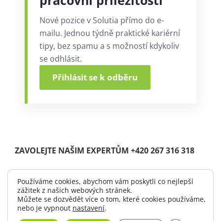
pracovní příležitosti
Nové pozice v Solutia přímo do e-
mailu. Jednou týdně praktické kariérní
tipy, bez spamu a s možností kdykoliv
se odhlásit.
Přihlásit se k odběru
ZAVOLEJTE NAŠIM EXPERTŮM +420 267 316 318
Používáme cookies, abychom vám poskytli co nejlepší
zážitek z našich webových stránek.
© Copyright 2004 -
2026 |
Solutia s.r.o.
| All Rights Reserved.
Můžete se dozvědět více o tom, které cookies používáme,
|
Logo ke stažení
nebo je vypnout
nastavení
.