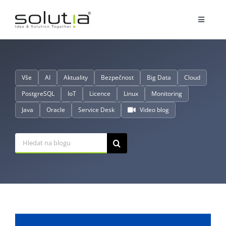
Přeskočit
na
Toggle
obsah
Navigat
Služby
Vše
AI
Aktuality
Bezpečnost
Big Data
Cloud
Partnerství
PostgreSQL
IoT
Licence
Linux
Monitoring
Java
Oracle
Service Desk
Video blog
O nás
Hledat:
Reference
Blog