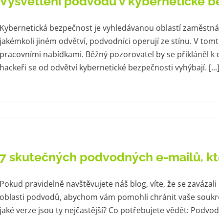
Vysvětlení podvodů v kybernetické b
Kybernetická bezpečnost je vyhledávanou oblastí zaměstnán
jakémkoli jiném odvětví, podvodníci operují ze stínu. V tomt
pracovními nabídkami. Běžný pozorovatel by se přikláněl k
hackeři se od odvětví kybernetické bezpečnosti vyhýbají. [...
7 skutečných podvodných e-mailů, k
Pokud pravidelně navštěvujete náš blog, víte, že se zavázal
oblasti podvodů, abychom vám pomohli chránit vaše soukr
jaké verze jsou ty nejčastější? Co potřebujete vědět: Podvodní