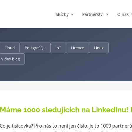
Služby
Partnerství
O nás
Cloud
PostgreSQL
IoT
Licence
Linux
Video blog
Máme 1000 sledujících na LinkedInu
Co je tisícovka? Pro nás to není jen číslo. Je to 1000 partne