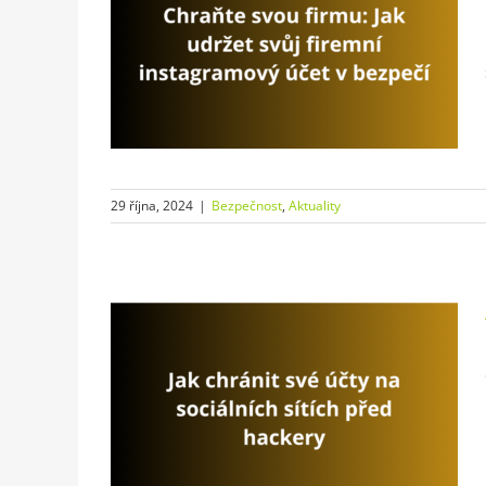
ak udržet
mový účet
y
29 října, 2024
|
Bezpečnost
,
Aktuality
ty na
d hackery
y