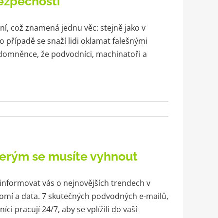
ezpečnosti
í, což znamená jednu věc: stejně jako v
o případě se snaží lidi oklamat falešnými
 domněnce, že podvodníci, machinatoři a
]
terým se musíte vyhnout
i informovat vás o nejnovějších trendech v
omí a data. 7 skutečných podvodných e-mailů,
ci pracují 24/7, aby se vplížili do vaší