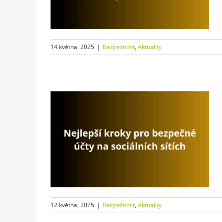
y
14 května, 2025
|
Bezpečnost
,
Aktuality
bezpečné
sítích
y
12 května, 2025
|
Bezpečnost
,
Aktuality