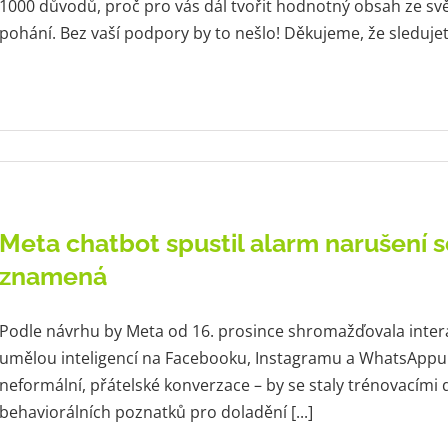
1000 důvodů, proč pro vás dál tvořit hodnotný obsah ze svět
pohání. Bez vaší podpory by to nešlo! Děkujeme, že sledujete 
Meta chatbot spustil alarm narušení s
znamená
Podle návrhu by Meta od 16. prosince shromažďovala intera
umělou inteligencí na Facebooku, Instagramu a WhatsAppu
neformální, přátelské konverzace – by se staly trénovacím
behaviorálních poznatků pro doladění [...]