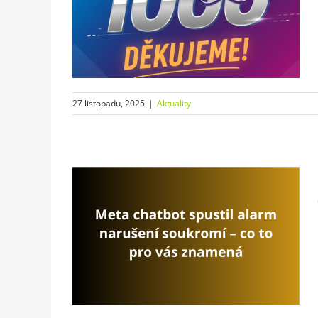
ích na
JEME!
27 listopadu, 2025
|
Aktuality
l alarm
o to pro
ty