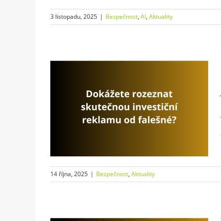
3 listopadu, 2025
|
Bezpečnost
,
AI
,
Aktuality
kutečnou
 falešné?
y
14 října, 2025
|
Bezpečnost
,
Aktuality