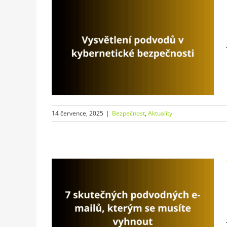
dů v
čnosti
y
14 července, 2025
|
Bezpečnost
,
Aktuality
ných e-
musíte