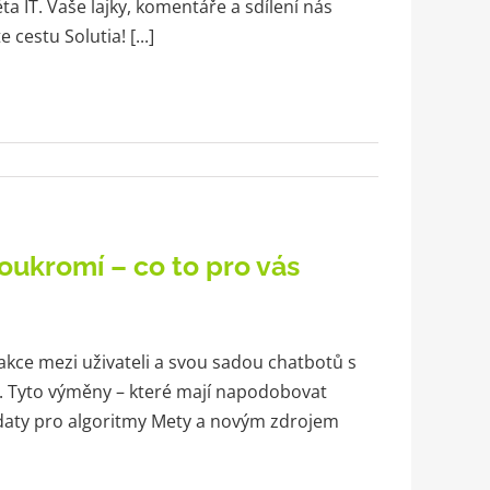
a IT. Vaše lajky, komentáře a sdílení nás
cestu Solutia! [...]
oukromí – co to pro vás
kce mezi uživateli a svou sadou chatbotů s
. Tyto výměny – které mají napodobovat
i daty pro algoritmy Mety a novým zdrojem