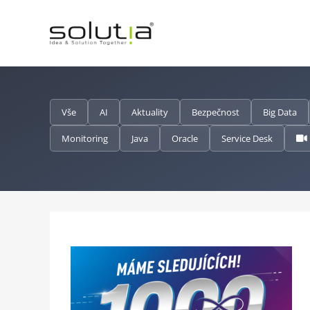
Přeskočit
na
obsah
Vše
AI
Aktuality
Bezpečnost
Big Data
Monitoring
Java
Oracle
Service Desk