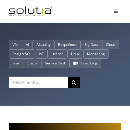
Přeskočit
na
Toggle
obsah
Navigat
Služby
Vše
AI
Aktuality
Bezpečnost
Big Data
Cloud
Partnerství
PostgreSQL
IoT
Licence
Linux
Monitoring
Java
Oracle
Service Desk
Video blog
O nás
Hledat:
Reference
Blog