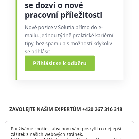
se dozví o nové
pracovní příležitosti
Nové pozice v Solutia přímo do e-
mailu. Jednou týdně praktické kariérní
tipy, bez spamu a s možností kdykoliv
se odhlásit.
Přihlásit se k odběru
ZAVOLEJTE NAŠIM EXPERTŮM +420 267 316 318
Používáme cookies, abychom vám poskytli co nejlepší
zážitek z našich webových stránek.
© Copyright 2004 -
2026 |
Solutia s.r.o.
| All Rights Reserved.