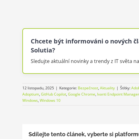
Chcete být informováni o nových čl
Solutia?
Sledujte aktuální novinky a trendy z IT světa n
12 listopadu, 2025
|
Kategorie:
Bezpečnost
,
Aktuality
|
Štítky:
Ado
Adoptium
,
GitHub Copilot
,
Google Chrome
,
Ivanti Endpoint Manage
Windows
,
Windows 10
Sdílejte tento článek, vyberte si platform