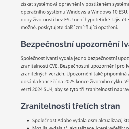
získat systémová oprávnění v postiženém systému
operačního systému Windows a Windows 10 ESU, c
doby životnosti bez ESU není hypotetické. Ujistě
možné, poskytujete další zmírňující opatření.
Bezpečnostní upozornění Iv
Společnost Ivanti vydala jedno bezpečnostní upozo
zranitelnosti CVE. Bezpečnostní upozornění pro 
zranitelných verzích. Upozornění také připomíná
dosáhla konce října 2025 konce životního cyklu.
verzi 2024 SU4, aby se tyto tři zranitelnosti napravi
Zranitelnosti třetích stran
Společnost Adobe vydala osm aktualizací, kte
Mozilla vydala tři aktualizace, které vyřešily