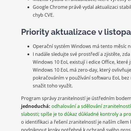
Google Chrome právě vydal aktualizaci stabil
chyb CVE.
Priority aktualizace v listo
Operační systém Windows má tento měsíc nej
I nadále sledujte své prostředí a zjistěte, 
Windows 10 EoL existují i ​​edice Office, kter
Windows 10 EoL má zero-day, který ovlivňuj
pokračováním v používání softwaru EoL bez 
snažit toho využít.
Program správy zranitelností je ústředním bode
jednoduchá:
odhalování a sdělování zranitelnost
slabosti; spíše je to důkaz důkladné kontroly a pr
o identifikaci a řešení zranitelností je naším cílem
podniknout kroky potřebné k ochraně svého prost