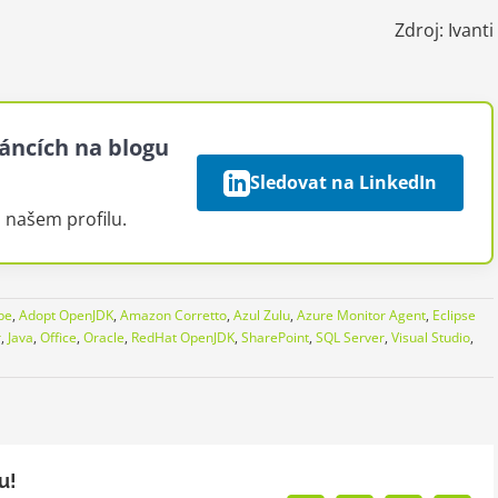
Zdroj: Ivanti
áncích na blogu
Sledovat na LinkedIn
a našem profilu.
be
,
Adopt OpenJDK
,
Amazon Corretto
,
Azul Zulu
,
Azure Monitor Agent
,
Eclipse
r
,
Java
,
Office
,
Oracle
,
RedHat OpenJDK
,
SharePoint
,
SQL Server
,
Visual Studio
,
u!