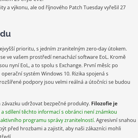
ity a výkonu, ale od říjnového Patch Tuesday vyřešil 27
padu
vyšší prioritu, s jedním zranitelným zero-day útokem.
zda se ve vašem prostředí nenachází software EoL. Kromě
é jsou nyní EoL, a to spolu s Exchange. První měsíc po
e operační systém Windows 10. Rizika spojená s
rozšířené podpory jsou velmi reálná a útočníci se budou
m závazku udržovat bezpečné produkty.
Filozofie je
í a sdílení těchto informací s obránci není známkou
oaktivního programu správy zranitelností.
Agresivní snahou
 být před hrozbami a zajistit, aby naši zákazníci mohli
ředí.