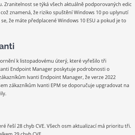
. Zranitelnost se týká všech aktuálně podporovaných edic
ož znamená, že riziko spuštění Windows 10 po uplynutí
te se, že máte předplacené Windows 10 ESU a pokud je to
anti
rnění k listopadovému úterý, které vyřešilo tři
Ivanti Endpoint Manager poskytuje podrobnosti o
 zákazníkům Ivanti Endpoint Manager, že verze 2022
 Všem zákazníkům Ivanti EPM se doporučuje upgradovat na
ly.
ré řeší 28 chyb CVE. Všech osm aktualizací má prioritu tři.
 celkem 29 chyb CVE.