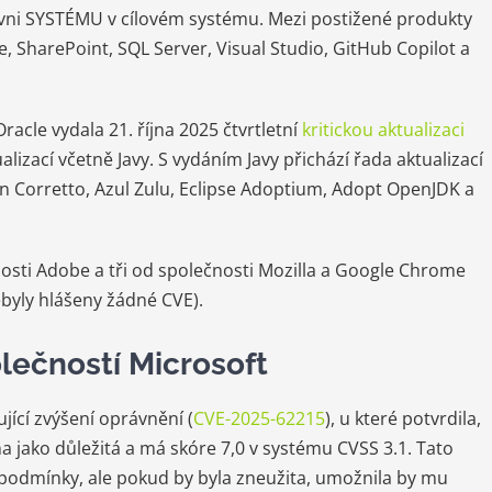
vni SYSTÉMU v cílovém systému. Mezi postižené produkty
, SharePoint, SQL Server, Visual Studio, GitHub Copilot a
racle vydala 21. října 2025 čtvrtletní
kritickou aktualizaci
lizací včetně Javy. S vydáním Javy přichází řada aktualizací
Corretto, Azul Zulu, Eclipse Adoptium, Adopt OpenJDK a
nosti Adobe a tři od společnosti Mozilla a Google Chrome
nebyly hlášeny žádné CVE).
olečností Microsoft
jící zvýšení oprávnění (
CVE-2025-62215
), u které potvrdila,
a jako důležitá a má skóre 7,0 v systému CVSS 3.1. Tato
í podmínky, ale pokud by byla zneužita, umožnila by mu