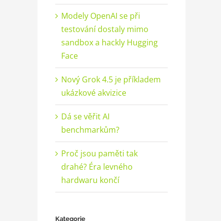
Modely OpenAI se při
testování dostaly mimo
sandbox a hackly Hugging
Face
Nový Grok 4.5 je příkladem
ukázkové akvizice
Dá se věřit AI
benchmarkům?
Proč jsou paměti tak
drahé? Éra levného
hardwaru končí
Kategorie