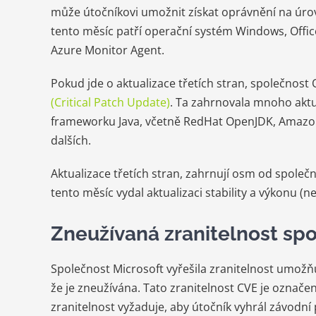
může útočníkovi umožnit získat oprávnění na úro
tento měsíc patří operační systém Windows, Office
Azure Monitor Agent.
Pokud jde o aktualizace třetích stran, společnost O
(Critical Patch Update)
. Ta zahrnovala mnoho aktua
frameworku Java, včetně RedHat OpenJDK, Amazon 
dalších.
Aktualizace třetích stran, zahrnují osm od společ
tento měsíc vydal aktualizaci stability a výkonu (
Zneužívaná zranitelnost sp
Společnost Microsoft vyřešila zranitelnost umožňu
že je zneužívána. Tato zranitelnost CVE je označen
zranitelnost vyžaduje, aby útočník vyhrál závodn