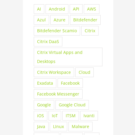
AI
Android
API
AWS
Azul
Azure
Bitdefender
Bitdefender Scamio
Citrix
Citrix DaaS
Citrix Virtual Apps and
Desktops
Citrix Workspace
Cloud
Exadata
Facebook
Facebook Messenger
Google
Google Cloud
iOS
IoT
ITSM
Ivanti
Java
LInux
Malware