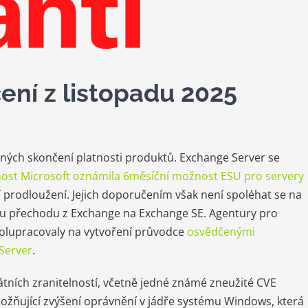
ení z listopadu 2025
ných skončení platnosti produktů. Exchange Server se
ost Microsoft oznámila 6měsíční možnost ESU pro servery
í prodloužení. Jejich doporučením však není spoléhat se na
ému přechodu z Exchange na Exchange SE. Agentury pro
olupracovaly na vytvoření průvodce
osvědčenými
Server
.
átních zranitelností, včetně jedné známé zneužité CVE
umožňující zvýšení oprávnění v jádře systému Windows, která