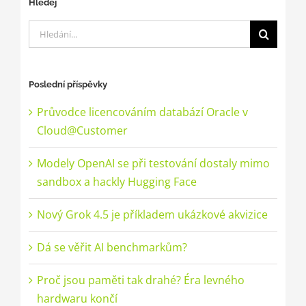
Hledej
Hledat:
Poslední příspěvky
Průvodce licencováním databází Oracle v
Cloud@Customer
Modely OpenAI se při testování dostaly mimo
sandbox a hackly Hugging Face
Nový Grok 4.5 je příkladem ukázkové akvizice
Dá se věřit AI benchmarkům?
Proč jsou paměti tak drahé? Éra levného
hardwaru končí