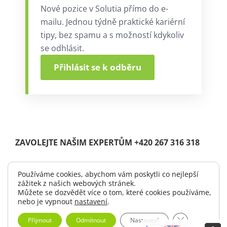
Nové pozice v Solutia přímo do e-
mailu. Jednou týdně praktické kariérní
tipy, bez spamu a s možností kdykoliv
se odhlásit.
Přihlásit se k odběru
ZAVOLEJTE NAŠIM EXPERTŮM +420 267 316 318
Používáme cookies, abychom vám poskytli co nejlepší
zážitek z našich webových stránek.
© Copyright 2004 -
2026 |
Solutia s.r.o.
| All Rights Reserved.
Můžete se dozvědět více o tom, které cookies používáme,
|
Logo ke stažení
nebo je vypnout
nastavení
.
Zavřít cookie 
Přijmout
Odmítnout
Nastavení
LinkedIn