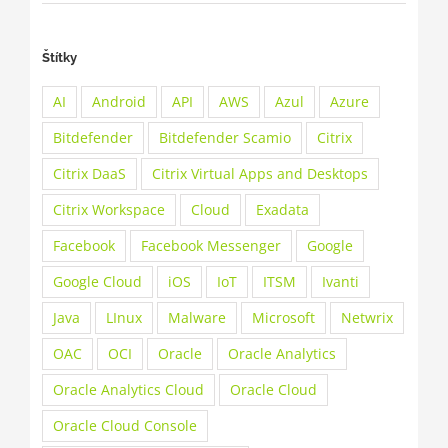
Štítky
AI
Android
API
AWS
Azul
Azure
Bitdefender
Bitdefender Scamio
Citrix
Citrix DaaS
Citrix Virtual Apps and Desktops
Citrix Workspace
Cloud
Exadata
Facebook
Facebook Messenger
Google
Google Cloud
iOS
IoT
ITSM
Ivanti
Java
LInux
Malware
Microsoft
Netwrix
OAC
OCI
Oracle
Oracle Analytics
Oracle Analytics Cloud
Oracle Cloud
Oracle Cloud Console