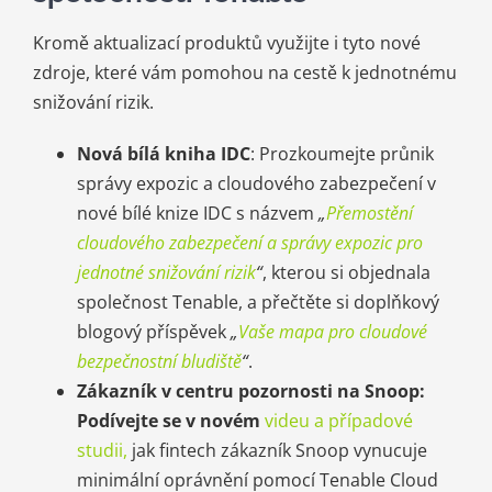
Kromě aktualizací produktů využijte i tyto nové
zdroje, které vám pomohou na cestě k jednotnému
snižování rizik.
Nová bílá kniha IDC
: Prozkoumejte průnik
správy expozic a cloudového zabezpečení v
nové bílé knize IDC s názvem
„
Přemostění
cloudového zabezpečení a správy expozic pro
jednotné snižování rizik
“
, kterou si objednala
společnost Tenable, a přečtěte si doplňkový
blogový příspěvek
„
Vaše mapa pro cloudové
bezpečnostní bludiště
“
.
Zákazník v centru pozornosti na Snoop:
Podívejte se v novém
videu a případové
studii,
jak fintech zákazník Snoop vynucuje
minimální oprávnění pomocí Tenable Cloud