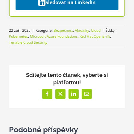
Sledovat na LinkedIn
22 září, 2025
|
Kategorie:
Bezpečnost
,
Aktuality
,
Cloud
|
Štítky:
Kubernetes
,
Microsoft Azure Foundations
,
Red Hat OpenShift
,
Tenable Cloud Security
Sdílejte tento článek, vyberte si
platformu!
Facebook
X
LinkedIn
E-
mail
Podobné příspěvky