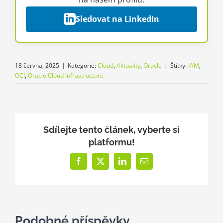
Sledovat na LinkedIn
18 června, 2025
|
Kategorie:
Cloud
,
Aktuality
,
Oracle
|
Štítky:
IAM
,
OCI
,
Oracle Cloud Infrastructure
Sdílejte tento článek, vyberte si
platformu!
Facebook
X
LinkedIn
E-
mail
Podobné příspěvky