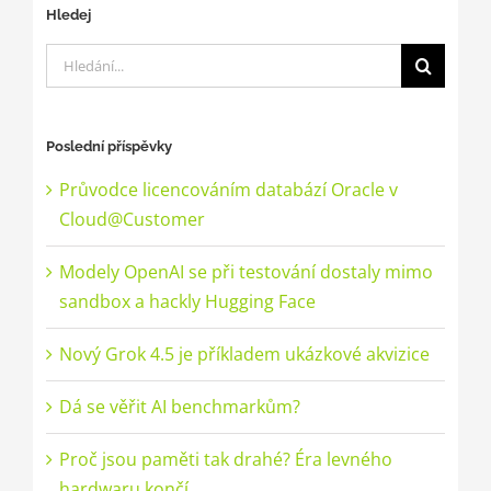
Hledej
Hledat:
Poslední příspěvky
Průvodce licencováním databází Oracle v
Cloud@Customer
Modely OpenAI se při testování dostaly mimo
sandbox a hackly Hugging Face
Nový Grok 4.5 je příkladem ukázkové akvizice
Dá se věřit AI benchmarkům?
Proč jsou paměti tak drahé? Éra levného
hardwaru končí