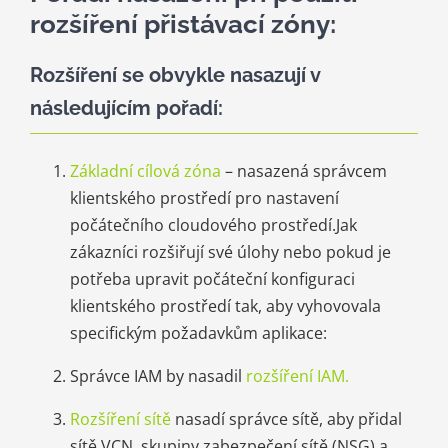
rozšíření přistávací zóny:
Rozšíření se obvykle nasazují v
následujícím pořadí:
Základní cílová zóna
– nasazená správcem
klientského prostředí pro nastavení
počátečního cloudového prostředí.Jak
zákazníci rozšiřují své úlohy nebo pokud je
potřeba upravit počáteční konfiguraci
klientského prostředí tak, aby vyhovovala
specifickým požadavkům aplikace:
Správce IAM by nasadil
rozšíření IAM.
Rozšíření sítě
nasadí správce sítě, aby přidal
sítě VCN, skupiny zabezpečení sítě (NSG) a