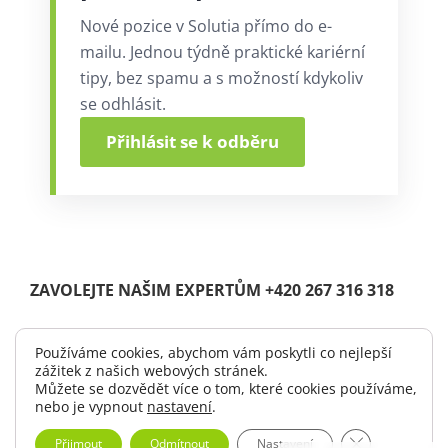
Nové pozice v Solutia přímo do e-
mailu. Jednou týdně praktické kariérní
tipy, bez spamu a s možností kdykoliv
se odhlásit.
Přihlásit se k odběru
ZAVOLEJTE NAŠIM EXPERTŮM +420 267 316 318
Používáme cookies, abychom vám poskytli co nejlepší
zážitek z našich webových stránek.
© Copyright 2004 -
2026 |
Solutia s.r.o.
| All Rights Reserved.
Můžete se dozvědět více o tom, které cookies používáme,
|
Logo ke stažení
nebo je vypnout
nastavení
.
Zavřít cookie 
Přijmout
Odmítnout
Nastavení