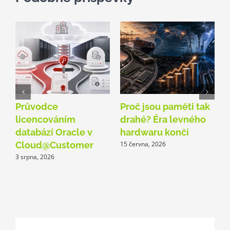
Průvodce
Proč jsou paměti tak
O
licencováním
drahé? Éra levného
A
databází Oracle v
hardwaru končí
p
Cloud@Customer
15 června, 2026
3 srpna, 2026
1