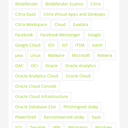
Bitdefender
Bitdefender Scamio
Citrix
Citrix DaaS
Citrix Virtual Apps and Desktops
Citrix Workspace
Cloud
Exadata
Facebook
Facebook Messenger
Google
Google Cloud
iOS
IoT
ITSM
Ivanti
Java
LInux
Malware
Microsoft
Netwrix
OAC
OCI
Oracle
Oracle Analytics
Oracle Analytics Cloud
Oracle Cloud
Oracle Cloud Console
Oracle Cloud Infrastructure
Oracle Database 23ai
Phishingové útoky
PowerShell
Ransomwarové útoky
SaaS
SQL
Tenable
VPN
WhatsApp
Windows