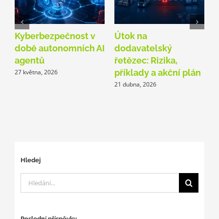
Kyberbezpečnost v
Útok na
C
době autonomních AI
dodavatelský
z
agentů
řetězec: Rizika,
k
příklady a akční plán
27 května, 2026
1
21 dubna, 2026
Hledej
Hledat:
Poslední příspěvky