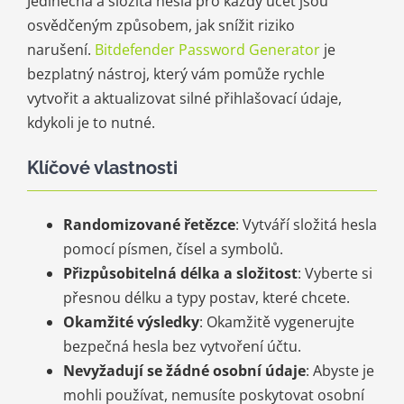
Jedinečná a složitá hesla pro každý účet jsou
osvědčeným způsobem, jak snížit riziko
narušení.
Bitdefender Password Generator
je
bezplatný nástroj, který vám pomůže rychle
vytvořit a aktualizovat silné přihlašovací údaje,
kdykoli je to nutné.
Klíčové vlastnosti
Randomizované řetězce
: Vytváří složitá hesla
pomocí písmen, čísel a symbolů.
Přizpůsobitelná délka a složitost
: Vyberte si
přesnou délku a typy postav, které chcete.
Okamžité výsledky
: Okamžitě vygenerujte
bezpečná hesla bez vytvoření účtu.
Nevyžadují se žádné osobní údaje
: Abyste je
mohli používat, nemusíte poskytovat osobní