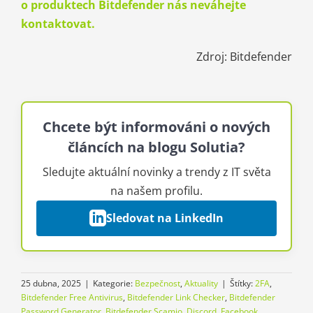
o produktech Bitdefender nás neváhejte
kontaktovat.
Zdroj: Bitdefender
Chcete být informováni o nových
článcích na blogu Solutia?
Sledujte aktuální novinky a trendy z IT světa
na našem profilu.
Sledovat na LinkedIn
25 dubna, 2025
|
Kategorie:
Bezpečnost
,
Aktuality
|
Štítky:
2FA
,
Bitdefender Free Antivirus
,
Bitdefender Link Checker
,
Bitdefender
Password Generator
,
Bitdefender Scamio
,
Discord
,
Facebook