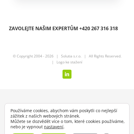
ZAVOLEJTE NAŠIM EXPERTŮM +420 267 316 318
© Copyright 2004 -
2026 |
Solutia s.r.o.
| All Rights Reserved.
|
Logo ke stažení
LinkedIn
Používáme cookies, abychom vám poskytli co nejlepší
zážitek z našich webových stránek.
Můžete se dozvědět více o tom, které cookies používáme,
nebo je vypnout
nastavení
.