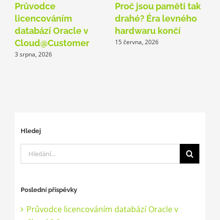
Průvodce
Proč jsou paměti tak
O
licencováním
drahé? Éra levného
A
databází Oracle v
hardwaru končí
p
Cloud@Customer
15 června, 2026
3 srpna, 2026
1
Hledej
Hledat:
Poslední příspěvky
Průvodce licencováním databází Oracle v