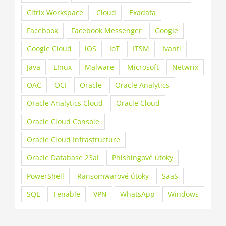
Citrix Workspace
Cloud
Exadata
Facebook
Facebook Messenger
Google
Google Cloud
iOS
IoT
ITSM
Ivanti
Java
LInux
Malware
Microsoft
Netwrix
OAC
OCI
Oracle
Oracle Analytics
Oracle Analytics Cloud
Oracle Cloud
Oracle Cloud Console
Oracle Cloud Infrastructure
Oracle Database 23ai
Phishingové útoky
PowerShell
Ransomwarové útoky
SaaS
SQL
Tenable
VPN
WhatsApp
Windows