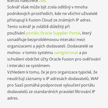
kterou naleznete
zde
.
Scénář však může být zcela odlišný v mnoha
podnikových prostředích, kde ne všichni uživatelé
přistupují k Fusion Cloud ze známých IP adres.
Tento scénář je zvláště důležitý při
používání
portálu Oracle Supplier Portal
, který
usnadňuje bezproblémovou interakci mezi
organizacemi a jejich dodavateli. Dodavatelé se
mohou v tomto systému
zaregistrovat
a po
schválení obdržet účty Oracle Fusion pro ověřování
i interakci se systémem.
Vzhledem k tomu, že je pro organizace typické, že
neudržují záznamy o IP adresách dodavatelů, WAF
pro SaaS pomáhá podporovat vyloučení portálu
dodavatelů ze standardních pravidel filtrování IP
adres.