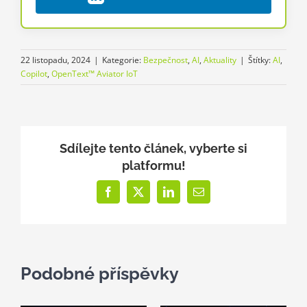
22 listopadu, 2024
|
Kategorie:
Bezpečnost
,
AI
,
Aktuality
|
Štítky:
AI
,
Copilot
,
OpenText™ Aviator IoT
Sdílejte tento článek, vyberte si
platformu!
Facebook
X
LinkedIn
E-
mail
Podobné příspěvky