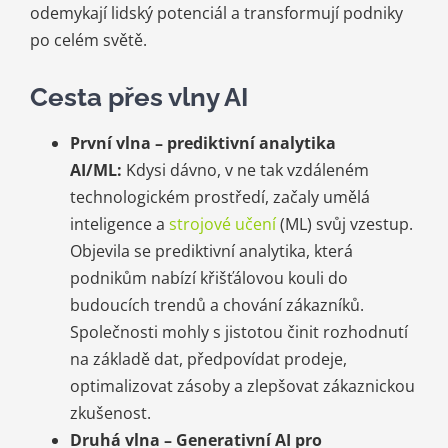
odemykají lidský potenciál a transformují podniky
po celém světě.
Cesta přes vlny AI
První vlna – prediktivní analytika
AI/ML:
Kdysi dávno, v ne tak vzdáleném
technologickém prostředí, začaly umělá
inteligence a
strojové učení
(ML) svůj vzestup.
Objevila se prediktivní analytika, která
podnikům nabízí křišťálovou kouli do
budoucích trendů a chování zákazníků.
Společnosti mohly s jistotou činit rozhodnutí
na základě dat, předpovídat prodeje,
optimalizovat zásoby a zlepšovat zákaznickou
zkušenost.
Druhá vlna – Generativní AI pro