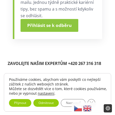
mailu. Jednou týdně praktické kariérní
tipy, bez spamu a s možností kdykoliv
se odhlásit.
Přihlásit se k odběru
ZAVOLEJTE NAŠIM EXPERTŮM +420 267 316 318
Používáme cookies, abychom vám poskytli co nejlepší
zážitek z našich webových stránek.
© Copyright 2004 -
2026 |
Solutia s.r.o.
| All Rights Reserved.
Můžete se dozvědět více o tom, které cookies používáme,
|
Logo ke stažení
nebo je vypnout
nastavení
.
Zavřít cookie 
Přijmout
Odmítnout
Nastavení
LinkedIn