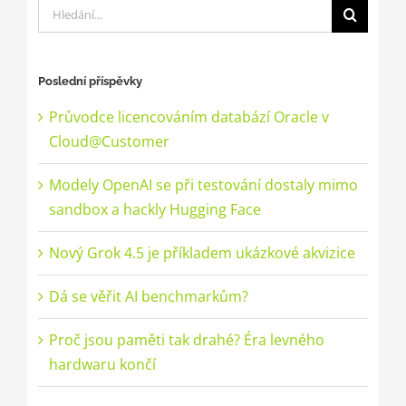
Hledat:
Poslední příspěvky
Průvodce licencováním databází Oracle v
Cloud@Customer
Modely OpenAI se při testování dostaly mimo
sandbox a hackly Hugging Face
Nový Grok 4.5 je příkladem ukázkové akvizice
Dá se věřit AI benchmarkům?
Proč jsou paměti tak drahé? Éra levného
hardwaru končí