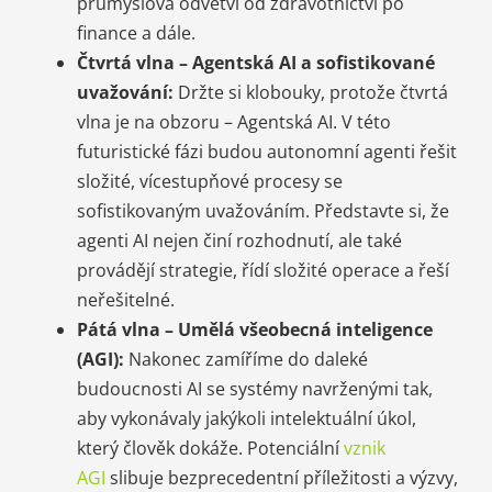
průmyslová odvětví od zdravotnictví po
finance a dále.
Čtvrtá vlna – Agentská AI a sofistikované
uvažování:
Držte si klobouky, protože čtvrtá
vlna je na obzoru – Agentská AI. V této
futuristické fázi budou autonomní agenti řešit
složité, vícestupňové procesy se
sofistikovaným uvažováním. Představte si, že
agenti AI nejen činí rozhodnutí, ale také
provádějí strategie, řídí složité operace a řeší
neřešitelné.
Pátá vlna – Umělá všeobecná inteligence
(AGI):
Nakonec zamíříme do daleké
budoucnosti AI se systémy navrženými tak,
aby vykonávaly jakýkoli intelektuální úkol,
který člověk dokáže. Potenciální
vznik
AGI
slibuje bezprecedentní příležitosti a výzvy,