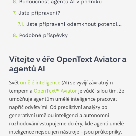
Budoucnost agentů AI v podniku
Jste připraveni?
Jste připraveni odemknout potenciál agentů AI ve vaší organizaci?
Podobné příspěvky
Vítejte v éře OpenText Aviator a
agentů AI
Svět
umělé inteligence
(AI) se vyvíjí závratným
tempem a
OpenText™ Aviator
je vůdčí silou tím, že
umožňuje agentům umělé inteligence pracovat
napříč odvětvími. Od prediktivní analýzy po
generativní umělou inteligenci a autonomní
rozhodování vstupujeme do éry, kde agenti umělé
inteligence nejsou jen nástroje – jsou průkopníky,