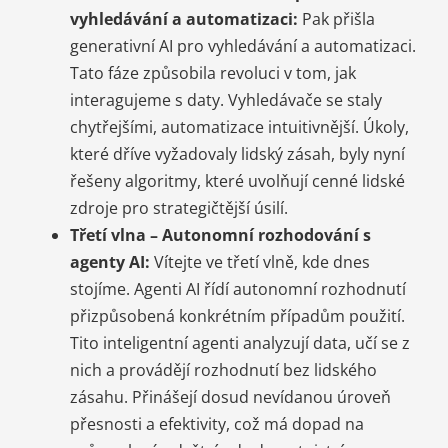
vyhledávání a automatizaci:
Pak přišla
generativní AI pro vyhledávání a automatizaci.
Tato fáze způsobila revoluci v tom, jak
interagujeme s daty. Vyhledávače se staly
chytřejšími, automatizace intuitivnější. Úkoly,
které dříve vyžadovaly lidský zásah, byly nyní
řešeny algoritmy, které uvolňují cenné lidské
zdroje pro strategičtější úsilí.
Třetí vlna – Autonomní rozhodování s
agenty AI:
Vítejte ve třetí vlně, kde dnes
stojíme. Agenti AI řídí autonomní rozhodnutí
přizpůsobená konkrétním případům použití.
Tito inteligentní agenti analyzují data, učí se z
nich a provádějí rozhodnutí bez lidského
zásahu. Přinášejí dosud nevídanou úroveň
přesnosti a efektivity, což má dopad na