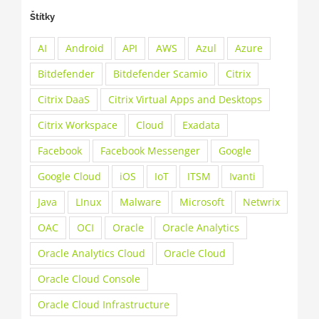
Štítky
AI
Android
API
AWS
Azul
Azure
Bitdefender
Bitdefender Scamio
Citrix
Citrix DaaS
Citrix Virtual Apps and Desktops
Citrix Workspace
Cloud
Exadata
Facebook
Facebook Messenger
Google
Google Cloud
iOS
IoT
ITSM
Ivanti
Java
LInux
Malware
Microsoft
Netwrix
OAC
OCI
Oracle
Oracle Analytics
Oracle Analytics Cloud
Oracle Cloud
Oracle Cloud Console
Oracle Cloud Infrastructure