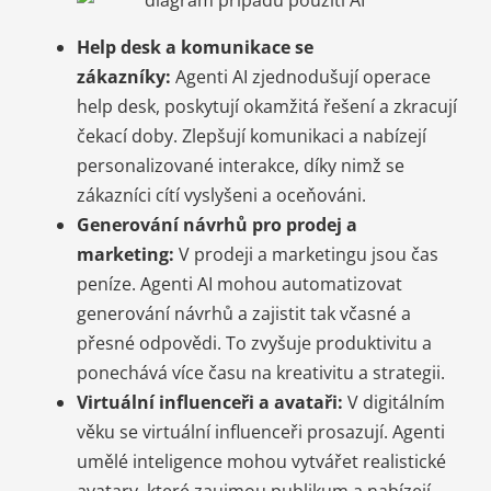
Help desk a komunikace se
zákazníky:
Agenti AI zjednodušují operace
help desk, poskytují okamžitá řešení a zkracují
čekací doby. Zlepšují komunikaci a nabízejí
personalizované interakce, díky nimž se
zákazníci cítí vyslyšeni a oceňováni.
Generování návrhů pro prodej a
marketing:
V prodeji a marketingu jsou čas
peníze. Agenti AI mohou automatizovat
generování návrhů a zajistit tak včasné a
přesné odpovědi. To zvyšuje produktivitu a
ponechává více času na kreativitu a strategii.
Virtuální influenceři a avataři:
V digitálním
věku se virtuální influenceři prosazují. Agenti
umělé inteligence mohou vytvářet realistické
avatary, které zaujmou publikum a nabízejí