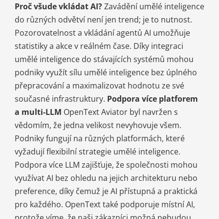
Proč všude vkládat AI?
Zavádění umělé inteligence
do různých odvětví není jen trend; je to nutnost.
Pozorovatelnost a vkládání agentů AI umožňuje
statistiky a akce v reálném čase. Díky integraci
umělé inteligence do stávajících systémů mohou
podniky využít sílu umělé inteligence bez úplného
přepracování a maximalizovat hodnotu ze své
současné infrastruktury.
Podpora více platforem
a multi-LLM
OpenText Aviator byl navržen s
vědomím, že jedna velikost nevyhovuje všem.
Podniky fungují na různých platformách, které
vyžadují flexibilní strategie umělé inteligence.
Podpora více LLM zajišťuje, že společnosti mohou
využívat AI bez ohledu na jejich architekturu nebo
preference, díky čemuž je AI přístupná a praktická
pro každého. OpenText také podporuje místní AI,
protože víme, že naši zákazníci možná nebudou