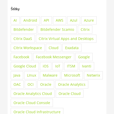
Štítky
AI
Android
API
AWS
Azul
Azure
Bitdefender
Bitdefender Scamio
Citrix
Citrix DaaS
Citrix Virtual Apps and Desktops
Citrix Workspace
Cloud
Exadata
Facebook
Facebook Messenger
Google
Google Cloud
iOS
IoT
ITSM
Ivanti
Java
LInux
Malware
Microsoft
Netwrix
OAC
OCI
Oracle
Oracle Analytics
Oracle Analytics Cloud
Oracle Cloud
Oracle Cloud Console
Oracle Cloud Infrastructure