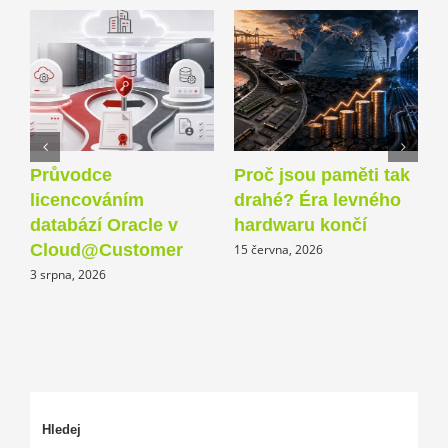
Průvodce
Proč jsou paměti tak
O
licencováním
drahé? Éra levného
A
databází Oracle v
hardwaru končí
p
Cloud@Customer
15 června, 2026
3 srpna, 2026
1
Hledej