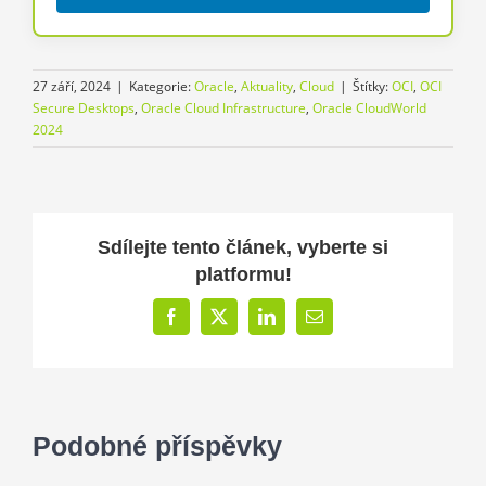
27 září, 2024
|
Kategorie:
Oracle
,
Aktuality
,
Cloud
|
Štítky:
OCI
,
OCI
Secure Desktops
,
Oracle Cloud Infrastructure
,
Oracle CloudWorld
2024
Sdílejte tento článek, vyberte si
platformu!
Facebook
X
LinkedIn
E-
mail
Podobné příspěvky