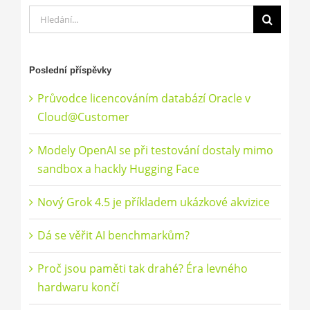
Hledat:
Poslední příspěvky
Průvodce licencováním databází Oracle v
Cloud@Customer
Modely OpenAI se při testování dostaly mimo
sandbox a hackly Hugging Face
Nový Grok 4.5 je příkladem ukázkové akvizice
Dá se věřit AI benchmarkům?
Proč jsou paměti tak drahé? Éra levného
hardwaru končí