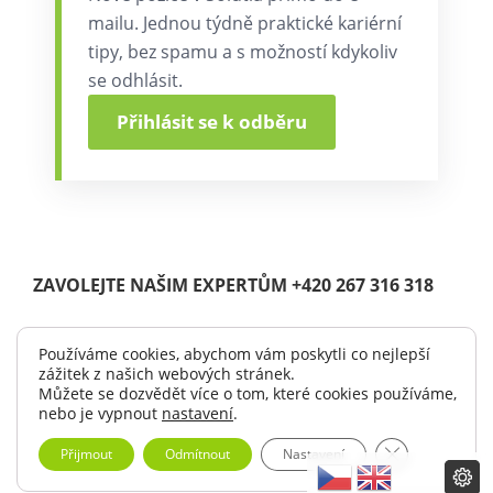
mailu. Jednou týdně praktické kariérní
tipy, bez spamu a s možností kdykoliv
se odhlásit.
Přihlásit se k odběru
ZAVOLEJTE NAŠIM EXPERTŮM +420 267 316 318
Používáme cookies, abychom vám poskytli co nejlepší
zážitek z našich webových stránek.
© Copyright 2004 -
2026 |
Solutia s.r.o.
| All Rights Reserved.
Můžete se dozvědět více o tom, které cookies používáme,
|
Logo ke stažení
nebo je vypnout
nastavení
.
Zavřít cookie 
Přijmout
Odmítnout
Nastavení
LinkedIn