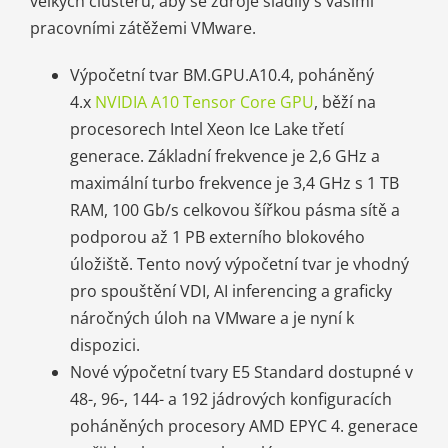
velkých clusterů, aby se zdroje sladily s vašimi
pracovními zátěžemi VMware.
Výpočetní tvar BM.GPU.A10.4, poháněný
4.x
NVIDIA A10 Tensor Core GPU
, běží na
procesorech Intel Xeon Ice Lake třetí
generace. Základní frekvence je 2,6 GHz a
maximální turbo frekvence je 3,4 GHz s 1 TB
RAM, 100 Gb/s celkovou šířkou pásma sítě a
podporou až 1 PB externího blokového
úložiště. Tento nový výpočetní tvar je vhodný
pro spouštění VDI, AI inferencing a graficky
náročných úloh na VMware a je nyní k
dispozici.
Nové výpočetní tvary E5 Standard dostupné v
48-, 96-, 144- a 192 jádrových konfiguracích
poháněných procesory AMD EPYC 4. generace