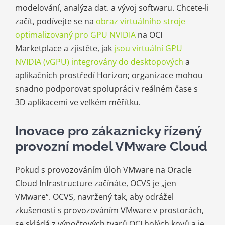
modelování, analýza dat. a vývoj softwaru. Chcete-li
začít, podívejte se na
obraz virtuálního stroje
optimalizovaný
pro
GPU NVIDIA
na OCI
Marketplace a zjistěte, jak
jsou virtuální GPU
NVIDIA (vGPU) integrovány do desktopových
a
aplikačních prostředí Horizon; organizace mohou
snadno podporovat spolupráci v reálném čase s
3D aplikacemi ve velkém měřítku.
Inovace pro zákaznicky řízený
provozní model VMware Cloud
Pokud s provozováním úloh VMware na Oracle
Cloud Infrastructure začínáte, OCVS je „jen
VMware“. OCVS, navržený tak, aby odrážel
zkušenosti s provozováním VMware v prostorách,
se skládá z výpočtových tvarů OCI holých kovů a je