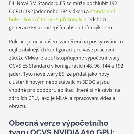
E4. Nový BM.Standard.E5 se může pochlubit 192
OCPU (192 jader nebo 384 vláken) a
standardní
holé
–
kovové tvary E5 překonaly
předchozí
generace E4 až 2x lepším absolutním výkonem.
Pokračujeme v našem zaměření na poskytování co
nejflexibilnějších konfigurací pro vaše pracovní
zátěže VMware a zpřístupňujeme výpočetní tvary
OCVS E5 Standard v konfiguracích 48, 96, 144 a 192
jader. Tyto nové tvary E5 lze přidat jako nový
cluster k novým nebo stávajícím SDDC a jsou
vhodné pro podporu aplikací, které silně závisí na
zdrojích CPU, jako je ML/AI a zpracování videa a
obrazu.
Obecná verze výpočetního
tvaru OCVS NVIDIA A10 GPU: