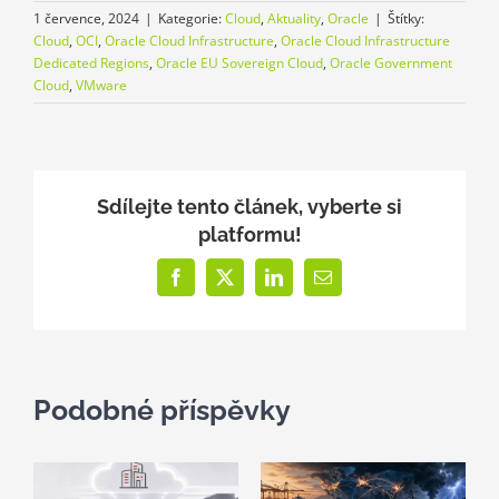
1 července, 2024
|
Kategorie:
Cloud
,
Aktuality
,
Oracle
|
Štítky:
Cloud
,
OCI
,
Oracle Cloud Infrastructure
,
Oracle Cloud Infrastructure
Dedicated Regions
,
Oracle EU Sovereign Cloud
,
Oracle Government
Cloud
,
VMware
Sdílejte tento článek, vyberte si
platformu!
Facebook
X
LinkedIn
E-
mail
Podobné příspěvky