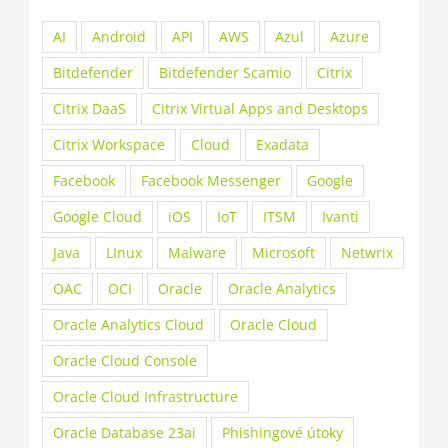
AI
Android
API
AWS
Azul
Azure
Bitdefender
Bitdefender Scamio
Citrix
Citrix DaaS
Citrix Virtual Apps and Desktops
Citrix Workspace
Cloud
Exadata
Facebook
Facebook Messenger
Google
Google Cloud
iOS
IoT
ITSM
Ivanti
Java
LInux
Malware
Microsoft
Netwrix
OAC
OCI
Oracle
Oracle Analytics
Oracle Analytics Cloud
Oracle Cloud
Oracle Cloud Console
Oracle Cloud Infrastructure
Oracle Database 23ai
Phishingové útoky