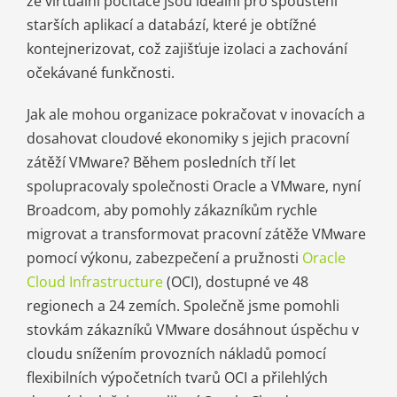
že virtuální počítače jsou ideální pro spouštění
starších aplikací a databází, které je obtížné
kontejnerizovat, což zajišťuje izolaci a zachování
očekávané funkčnosti.
Jak ale mohou organizace pokračovat v inovacích a
dosahovat cloudové ekonomiky s jejich pracovní
zátěží VMware? Během posledních tří let
spolupracovaly společnosti Oracle a VMware, nyní
Broadcom, aby pomohly zákazníkům rychle
migrovat a transformovat pracovní zátěže VMware
pomocí výkonu, zabezpečení a pružnosti
Oracle
Cloud Infrastructure
(OCI), dostupné ve 48
regionech a 24 zemích. Společně jsme pomohli
stovkám zákazníků VMware dosáhnout úspěchu v
cloudu snížením provozních nákladů pomocí
flexibilních výpočetních tvarů OCI a přilehlých