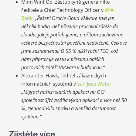
Minn Wint Oo, zástupkyně generálního
ředitele a Chief Technology Officer v
AYA
Bank
,
„Řešení Oracle Cloud VMware trvá jen
několik hodin, než přesune pracovní zátěže do
cloudu, jak je potřebujeme, a přitom zachováme
veškeré bezpečnostní pověření nedotčené. Celkově
jsme zaznamenali O 55 % nižší roční TCO, což
nám připravuje cestu k přesunu dalších
pracovních zátěží VMware v budoucnu.“
Alexander Hawk, ředitel zákaznických
informačních systémů v
San Jose Water
,
„Migrací našich starších aplikací na OCI
společnost SJW zvýšila výkon aplikací o více než 50
%, zjednodušila správu a zlepšila dostupnost
systému.“
Zjistěte více