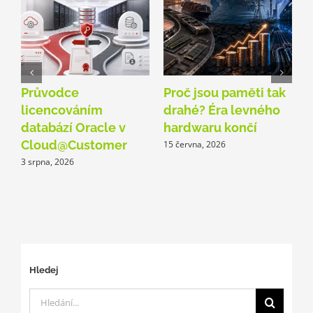
Průvodce
Proč jsou paměti tak
O
licencováním
drahé? Éra levného
A
databází Oracle v
hardwaru končí
p
Cloud@Customer
15 června, 2026
3 srpna, 2026
1
Hledej
Hledat: