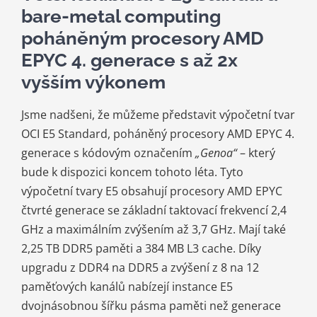
bare-metal computing
poháněným procesory AMD
EPYC 4. generace s až 2x
vyšším výkonem
Jsme nadšeni, že můžeme představit výpočetní tvar
OCI E5 Standard, poháněný procesory AMD EPYC 4.
generace s kódovým označením
„Genoa“
– který
bude k dispozici koncem tohoto léta. Tyto
výpočetní tvary E5 obsahují procesory AMD EPYC
čtvrté generace se základní taktovací frekvencí 2,4
GHz a maximálním zvýšením až 3,7 GHz. Mají také
2,25 TB DDR5 paměti a 384 MB L3 cache. Díky
upgradu z DDR4 na DDR5 a zvýšení z 8 na 12
paměťových kanálů nabízejí instance E5
dvojnásobnou šířku pásma paměti než generace