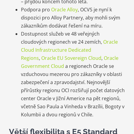
– přijdou koncem tohoto léta.
Podpora pro
Oracle Alloy
, OCVS je nyní k
dispozici pro Alloy Partnery, aby mohli svým
zákazníkům dodávat řešení na míru.
Dostupnost služeb ve 48 veřejných
cloudových regionech ve 24 zemích,
Oracle
Cloud Infrastructure Dedicated
Regions
,
Oracle EU Sovereign Cloud
,
Oracle
Government Cloud
a regionech Oracle se
vzduchovou mezerou pro zákazníky v oblasti
zabezpečení a zpravodajství. Nejnovější
přírůstky regionu OCI rozšiřují počet datových
center Oracle v Jižní Americe na pět regionů,
včetně Sao Paula a Vinheda v Brazílii, Bogoty v
Kolumbii a dvou regionů v Chile.
Větší flexibilita s E5 Standard