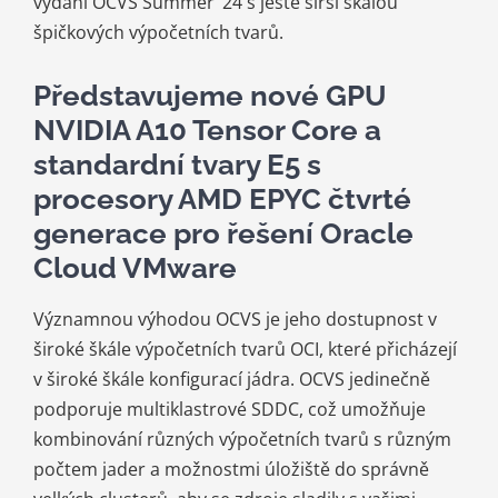
vydání OCVS Summer ’24 s ještě širší škálou
špičkových výpočetních tvarů.
Představujeme nové GPU
NVIDIA A10 Tensor Core a
standardní tvary E5 s
procesory AMD EPYC čtvrté
generace pro řešení Oracle
Cloud VMware
Významnou výhodou OCVS je jeho dostupnost v
široké škále výpočetních tvarů OCI, které přicházejí
v široké škále konfigurací jádra. OCVS jedinečně
podporuje multiklastrové SDDC, což umožňuje
kombinování různých výpočetních tvarů s různým
počtem jader a možnostmi úložiště do správně