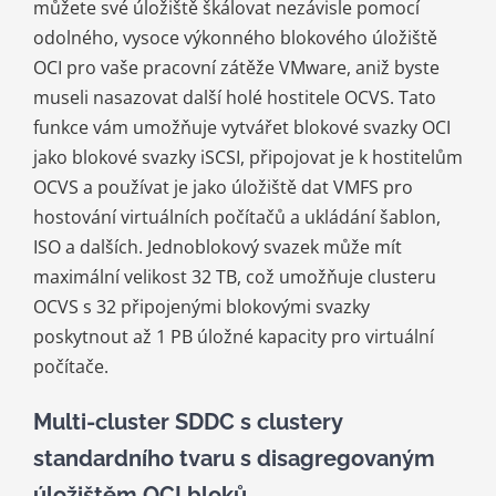
můžete své úložiště škálovat nezávisle pomocí
odolného, ​​vysoce výkonného blokového úložiště
OCI pro vaše pracovní zátěže VMware, aniž byste
museli nasazovat další holé hostitele OCVS. Tato
funkce vám umožňuje vytvářet blokové svazky OCI
jako blokové svazky iSCSI, připojovat je k hostitelům
OCVS a používat je jako úložiště dat VMFS pro
hostování virtuálních počítačů a ukládání šablon,
ISO a dalších. Jednoblokový svazek může mít
maximální velikost 32 TB, což umožňuje clusteru
OCVS s 32 připojenými blokovými svazky
poskytnout až 1 PB úložné kapacity pro virtuální
počítače.
Multi-cluster SDDC s clustery
standardního tvaru s disagregovaným
úložištěm OCI bloků