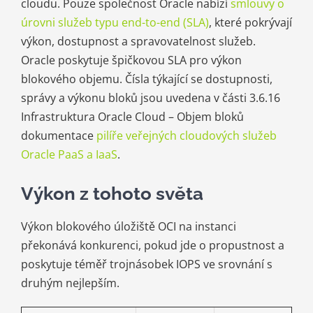
cloudu. Pouze společnost Oracle nabízí
smlouvy o
úrovni služeb typu end-to-end (SLA)
, které pokrývají
výkon, dostupnost a spravovatelnost služeb.
Oracle poskytuje špičkovou SLA pro výkon
blokového objemu. Čísla týkající se dostupnosti,
správy a výkonu bloků jsou uvedena v části 3.6.16
Infrastruktura Oracle Cloud – Objem bloků
dokumentace
pilíře veřejných cloudových služeb
Oracle PaaS a IaaS
.
Výkon z tohoto světa
Výkon blokového úložiště OCI na instanci
překonává konkurenci, pokud jde o propustnost a
poskytuje téměř trojnásobek IOPS ve srovnání s
druhým nejlepším.