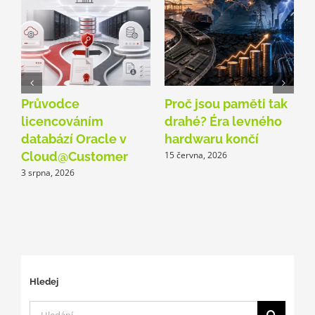
Průvodce
Proč jsou paměti tak
O
licencováním
drahé? Éra levného
A
databází Oracle v
hardwaru končí
p
Cloud@Customer
15 června, 2026
3 srpna, 2026
1
Hledej
Hledat: