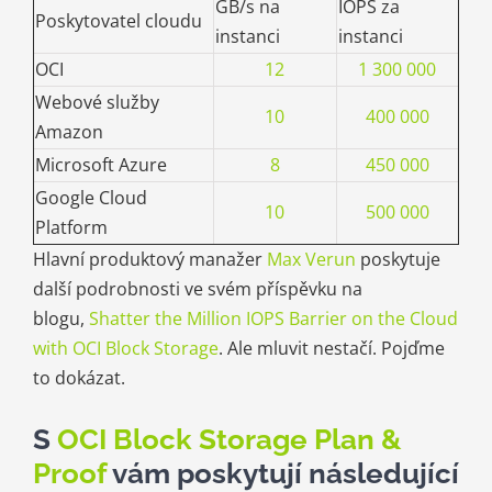
GB/s na
IOPS za
Poskytovatel cloudu
instanci
instanci
OCI
12
1 300 000
Webové služby
10
400 000
Amazon
Microsoft Azure
8
450 000
Google Cloud
10
500 000
Platform
Hlavní produktový manažer
Max Verun
poskytuje
další podrobnosti ve svém příspěvku na
blogu,
Shatter the Million IOPS Barrier on the Cloud
with OCI Block Storage
. Ale mluvit nestačí. Pojďme
to dokázat.
S
OCI Block Storage Plan &
Proof
vám poskytují následující