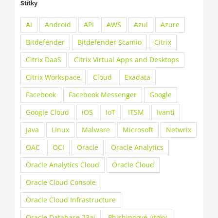
Štítky
AI
Android
API
AWS
Azul
Azure
Bitdefender
Bitdefender Scamio
Citrix
Citrix DaaS
Citrix Virtual Apps and Desktops
Citrix Workspace
Cloud
Exadata
Facebook
Facebook Messenger
Google
Google Cloud
iOS
IoT
ITSM
Ivanti
Java
LInux
Malware
Microsoft
Netwrix
OAC
OCI
Oracle
Oracle Analytics
Oracle Analytics Cloud
Oracle Cloud
Oracle Cloud Console
Oracle Cloud Infrastructure
Oracle Database 23ai
Phishingové útoky