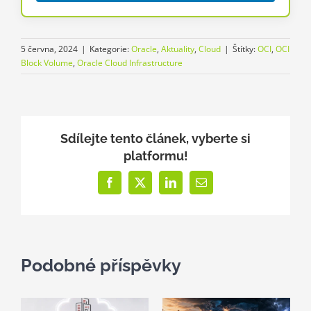
5 června, 2024
|
Kategorie:
Oracle
,
Aktuality
,
Cloud
|
Štítky:
OCI
,
OCI
Block Volume
,
Oracle Cloud Infrastructure
Sdílejte tento článek, vyberte si
platformu!
Facebook
X
LinkedIn
E-
mail
Podobné příspěvky