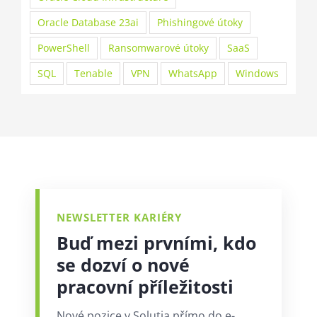
Oracle Database 23ai
Phishingové útoky
PowerShell
Ransomwarové útoky
SaaS
SQL
Tenable
VPN
WhatsApp
Windows
NEWSLETTER KARIÉRY
Buď mezi prvními, kdo
se dozví o nové
pracovní příležitosti
Nové pozice v Solutia přímo do e-