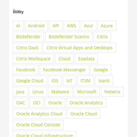
Štítky
AI
Android
API
AWS
Azul
Azure
Bitdefender
Bitdefender Scamio
Citrix
Citrix DaaS
Citrix Virtual Apps and Desktops
Citrix Workspace
Cloud
Exadata
Facebook
Facebook Messenger
Google
Google Cloud
iOS
IoT
ITSM
Ivanti
Java
LInux
Malware
Microsoft
Netwrix
OAC
OCI
Oracle
Oracle Analytics
Oracle Analytics Cloud
Oracle Cloud
Oracle Cloud Console
Oracle Cloud Infrastructure