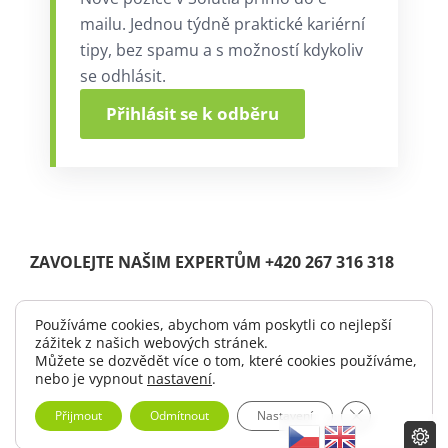
mailu. Jednou týdně praktické kariérní
tipy, bez spamu a s možností kdykoliv
se odhlásit.
Přihlásit se k odběru
ZAVOLEJTE NAŠIM EXPERTŮM +420 267 316 318
Používáme cookies, abychom vám poskytli co nejlepší
zážitek z našich webových stránek.
© Copyright 2004 -
2026 |
Solutia s.r.o.
| All Rights Reserved.
Můžete se dozvědět více o tom, které cookies používáme,
|
Logo ke stažení
nebo je vypnout
nastavení
.
Zavřít cookie 
Přijmout
Odmítnout
Nastavení
LinkedIn