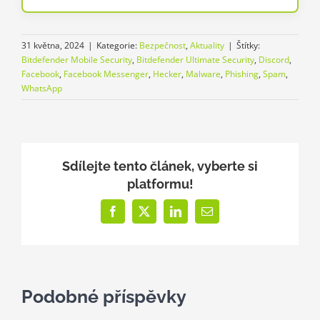
31 května, 2024
|
Kategorie:
Bezpečnost
,
Aktuality
|
Štítky:
Bitdefender Mobile Security
,
Bitdefender Ultimate Security
,
Discord
,
Facebook
,
Facebook Messenger
,
Hecker
,
Malware
,
Phishing
,
Spam
,
WhatsApp
Sdílejte tento článek, vyberte si
platformu!
Facebook
X
LinkedIn
E-
mail
Podobné příspěvky