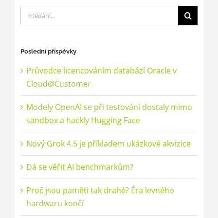
Hledat:
Poslední příspěvky
Průvodce licencováním databází Oracle v
Cloud@Customer
Modely OpenAI se při testování dostaly mimo
sandbox a hackly Hugging Face
Nový Grok 4.5 je příkladem ukázkové akvizice
Dá se věřit AI benchmarkům?
Proč jsou paměti tak drahé? Éra levného
hardwaru končí