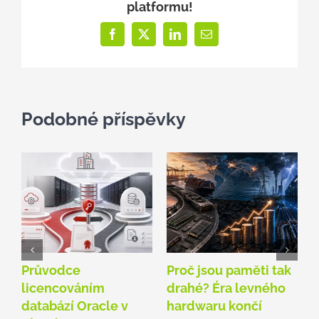
platformu!
Facebook
X
LinkedIn
E-
mail
Podobné příspěvky
Průvodce
Proč jsou paměti tak
O
licencováním
drahé? Éra levného
A
databází Oracle v
hardwaru končí
p