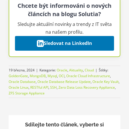
Chcete být informováni o nových
článcích na blogu Solutia?
Sledujte aktuální novinky a trendy z IT světa
na našem profilu.
Sledovat na LinkedIn
19 března, 2024
|
Kategorie:
Oracle
,
Aktuality
,
Cloud
|
Štítky:
GoldenGate
,
MongoDB
,
Mysql
,
OCI
,
Oracle Cloud Infrastructure
,
Oracle Database
,
Oracle Database Release Update
,
Oracle Key Vault
,
Oracle Linux
,
RESTful API
,
SSH
,
Zero Data Loss Recovery Appliance
,
ZFS Storage Appliance
Sdílejte tento článek, vyberte si