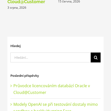
Cloud@Customer
15 června, 2026
3 srpna, 2026
1
Hledej
Hledat:
Poslední příspěvky
Průvodce licencováním databází Oracle v
Cloud@Customer
Modely OpenAI se při testování dostaly mimo
sandbox a hackly Hugging Face