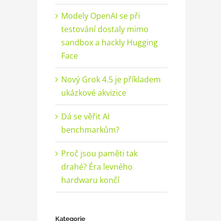
Modely OpenAI se při
testování dostaly mimo
sandbox a hackly Hugging
Face
Nový Grok 4.5 je příkladem
ukázkové akvizice
Dá se věřit AI
benchmarkům?
Proč jsou paměti tak
drahé? Éra levného
hardwaru končí
Kategorie