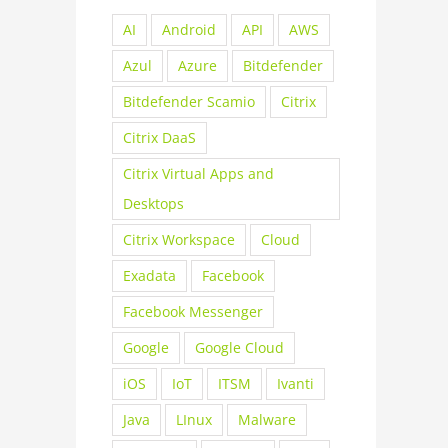
AI
Android
API
AWS
Azul
Azure
Bitdefender
Bitdefender Scamio
Citrix
Citrix DaaS
Citrix Virtual Apps and
Desktops
Citrix Workspace
Cloud
Exadata
Facebook
Facebook Messenger
Google
Google Cloud
iOS
IoT
ITSM
Ivanti
Java
LInux
Malware