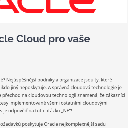
acle Cloud pro vaše
né? Nejúspěšnější podniky a organizace jsou ty, které
ikdo jiný neposkytuje. A správná cloudová technologie je
e přechod na cloudovou technologii znamená, že zákazníci
cesy implementované všemi ostatními cloudovými
s je odpověď na tuto otázku „NE“!
 požadavků poskytuje Oracle nejkomplexnější sadu