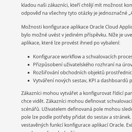
kladou naši zákazníci, kteří chtějí mít možnost ko
odpověď na všechny tyto otázky je jednoznačné „
Možnosti konfigurace aplikace Oracle Cloud Applic
bylo možné uvést v jediném příspěvku. Níže je uv
aplikace, které lze provést ihned po vybalení:
Konfigurace workflow a schvalovacích proce
Přizpůsobení uživatelského rozhraní na úrovn
Rozšiřování obchodních objektů prostřednict
Vytváření nových sestav, KPI a dashboardů p
Zákazníci mohou vytvářet a konfigurovat řídicí pane
chce vidět. Zákazníci mohou definovat schvalovac
scénářů. Uživatelem definovaná pole mohou sledo
pole lze podle potřeby přidat do sestav a stráne
vestavěných funkcí konfigurace aplikací Oracle. E