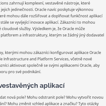
tions zahrnují komplexní, vestavěné nástroje, které
jejich jedinečnosti. Oracle navíc poskytuje výkonnou
teré mohou dále rozšiřovat a doplňovat funkčnost aplikací
ále se vyvíjející inovace aplikací. Zákazníci to mohou
 cloudové služby. Výsledkem je, že Oracle může
platforem a infrastruktury, kterým se žádný jiný dodavatel
 kterými mohou zákazníci konfigurovat aplikace Oracle
 Infrastructure and Platform Services, včetně nové
níci aktivovat společně se svými aplikacemi Oracle, aby
 oboru pro své podnikání.
vestavěných aplikací
řidat nová pole? Mohu odstranit pole? Mohu vytvořit novou
ní? Mohu změnit vzhled aplikace a značku? Tyto otázky