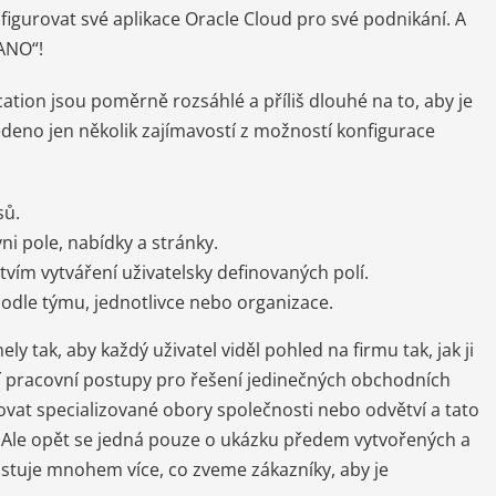
nfigurovat své aplikace Oracle Cloud pro své podnikání. A
ANO“!
ation jsou poměrně rozsáhlé a příliš dlouhé na to, aby je
edeno jen několik zajímavostí z možností konfigurace
sů.
i pole, nabídky a stránky.
vím vytváření uživatelsky definovaných polí.
odle týmu, jednotlivce nebo organizace.
ly tak, aby každý uživatel viděl pohled na firmu tak, jak ji
í pracovní postupy pro řešení jedinečných obchodních
vat specializované obory společnosti nebo odvětví a tato
k. Ale opět se jedná pouze o ukázku předem vytvořených a
xistuje mnohem více, co zveme zákazníky, aby je