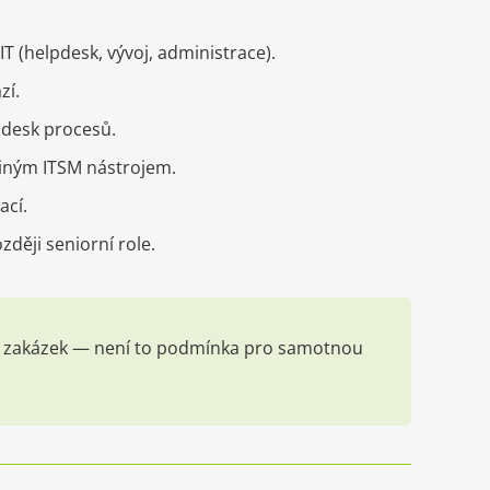
IT (helpdesk, vývoj, administrace).
zí.
e desk procesů.
jiným ITSM nástrojem.
ací.
ději seniorní role.
ých zakázek — není to podmínka pro samotnou