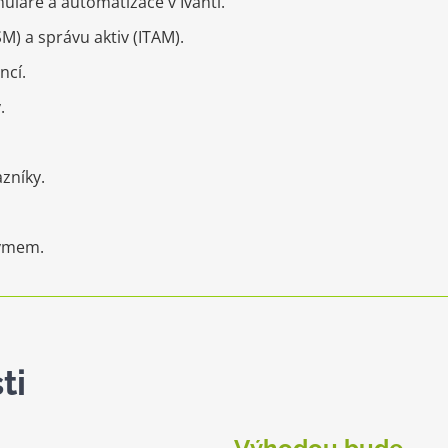
uláře a automatizace v Ivanti.
SM) a správu aktiv (ITAM).
ncí.
.
zníky.
týmem.
ti