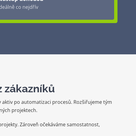
ideálně co nejdřív
z zákazníků
y aktiv po automatizaci procesů. Rozšiřujeme tým
ných projektech.
 projekty. Zároveň očekáváme samostatnost,