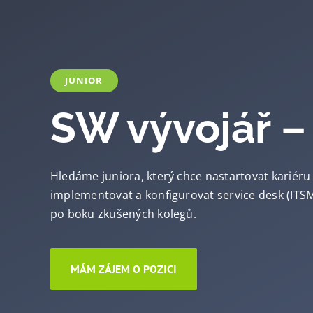
JUNIOR
SW vývojář 
Hledáme juniora, který chce nastartovat kariéru 
implementovat a konfigurovat service desk (ITSM)
po boku zkušených kolegů.
MÁM ZÁJEM O POZICI