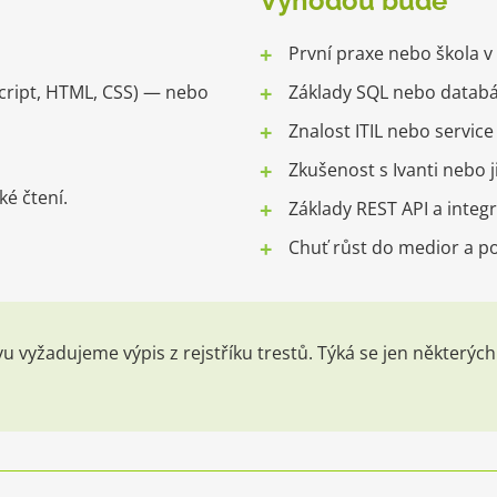
Výhodou bude
První praxe nebo škola v 
cript, HTML, CSS) — nebo
Základy SQL nebo databá
Znalost ITIL nebo servic
Zkušenost s Ivanti nebo 
ké čtení.
Základy REST API a integr
Chuť růst do medior a poz
u vyžadujeme výpis z rejstříku trestů. Týká se jen někter