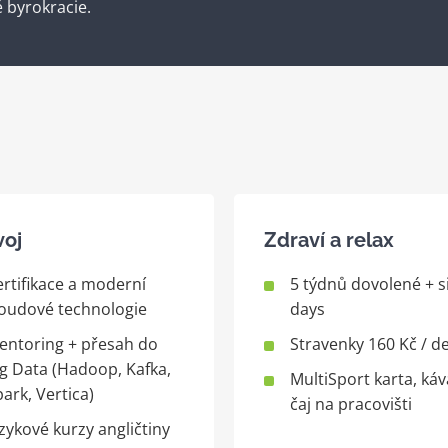
 byrokracie.
voj
Zdraví a relax
ertifikace a moderní
5 týdnů dovolené + s
loudové technologie
days
entoring + přesah do
Stravenky 160 Kč / d
ig Data (Hadoop, Kafka,
MultiSport karta, káv
ark, Vertica)
čaj na pracovišti
zykové kurzy angličtiny