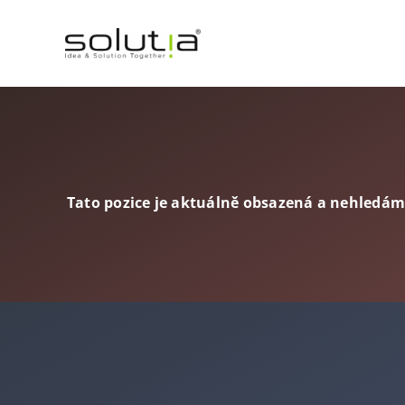
Přeskočit
na
obsah
Tato pozice je aktuálně obsazená a nehledá