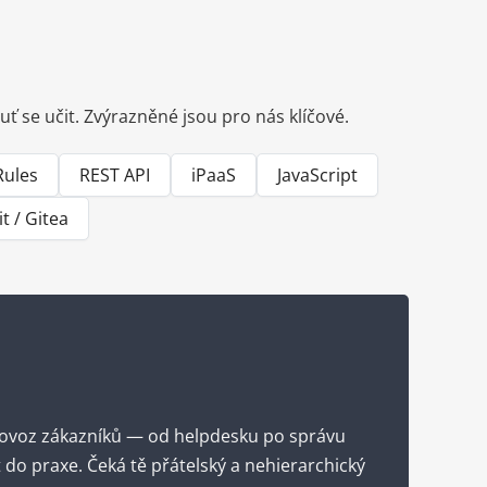
uť se učit. Zvýrazněné jsou pro nás klíčové.
Rules
REST API
iPaaS
JavaScript
it / Gitea
provoz zákazníků — od helpdesku po správu
 do praxe. Čeká tě přátelský a nehierarchický