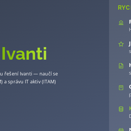
RYC
–
Ivanti
s
u řešení Ivanti — naučí se
 a správu IT aktiv (ITAM)
p