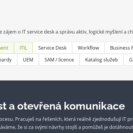
 zájem o IT service desk a správu aktiv, logické myšlení a ch
ment
ITIL
Service Desk
Workflow
Business 
oardy
UEM
SAM / licence
Katalog služeb
G
t a otevřená komunikace
ocesu. Pracuješ na řešeních, která reálně zjednodušují IT 
káváme, že si za svými návrhy stojíš a pomůžeš je dotáhnout