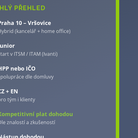
HLÝ PŘEHLED
Praha 10 – Vršovice
Hybrid (kancelář + home office)
Junior
tart v ITSM / ITAM (Ivanti)
HPP nebo IČO
spolupráce dle domluvy
CZ + EN
ro tým i klienty
Kompetitivní plat dohodou
Dle znalostí a zkušeností
Nástup dohodou