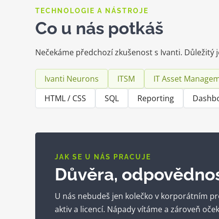
TECHNOLOGIE A NÁSTROJE
Co u nás potkáš
Nečekáme předchozí zkušenost s Ivanti. Důležitý je
Ivanti Neurons
ITSM
IT Asset Manage
HTML / CSS
SQL
Reporting
Dashb
JAK SE U NÁS PRACUJE
Důvěra, odpovědnos
U nás nebudeš jen kolečko v korporátním pr
aktiv a licencí. Nápady vítáme a zároveň oče