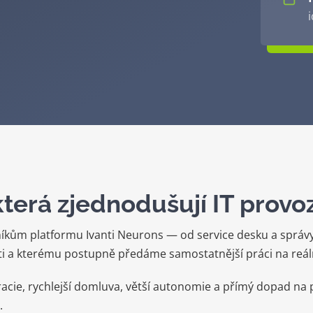
 která zjednodušují IT provo
níkům platformu Ivanti Neurons — od service desku a správ
nti a kterému postupně předáme samostatnější práci na reál
racie, rychlejší domluva, větší autonomie a přímý dopad na
.