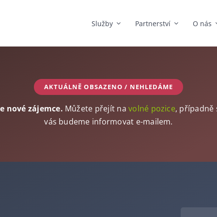
Služby
Partnerství
O nás
AKTUÁLNĚ OBSAZENO / NEHLEDÁME
me nové zájemce.
Můžete přejít na
volné pozice
, případně
vás budeme informovat e-mailem.