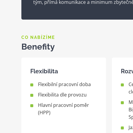
tým, přímá komunikace a minimum zbytečné
CO NABÍZÍME
Benefity
Flexibilita
Roz
Flexibilní pracovní doba
C
c
Flexibilita dle provozu
M
Hlavní pracovní poměr
B
(HPP)
Sp
Ja