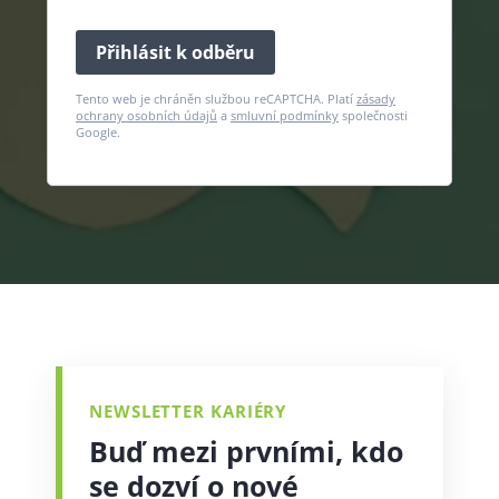
Přihlásit k odběru
Tento web je chráněn službou reCAPTCHA. Platí
zásady
ochrany osobních údajů
a
smluvní podmínky
společnosti
Google.
NEWSLETTER KARIÉRY
Buď mezi prvními, kdo
se dozví o nové