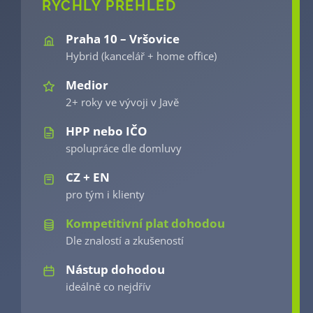
RYCHLÝ PŘEHLED
Praha 10 – Vršovice
Hybrid (kancelář + home office)
Medior
2+ roky ve vývoji v Javě
HPP nebo IČO
spolupráce dle domluvy
CZ + EN
pro tým i klienty
Kompetitivní plat dohodou
Dle znalostí a zkušeností
Nástup dohodou
ideálně co nejdřív