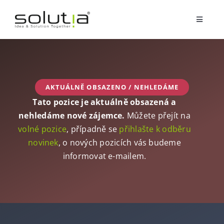
Přeskočit
na
Toggle
obsah
Navigat
Služby
Partnerství
AKTUÁLNĚ OBSAZENO / NEHLEDÁME
Tato pozice je aktuálně obsazená a
nehledáme nové zájemce.
Můžete přejít na
O nás
volné pozice
, případně se
přihlašte k odběru
novinek
, o nových pozicích vás budeme
Reference
informovat e-mailem.
Blog