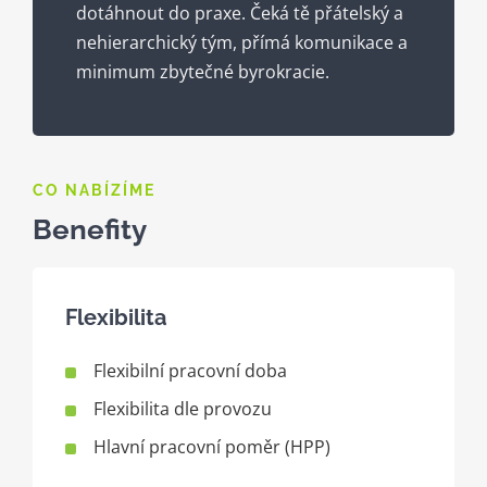
dotáhnout do praxe. Čeká tě přátelský a
nehierarchický tým, přímá komunikace a
minimum zbytečné byrokracie.
CO NABÍZÍME
Benefity
Flexibilita
Flexibilní pracovní doba
Flexibilita dle provozu
Hlavní pracovní poměr (HPP)