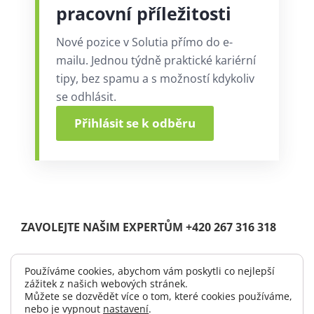
pracovní příležitosti
Nové pozice v Solutia přímo do e-
mailu. Jednou týdně praktické kariérní
tipy, bez spamu a s možností kdykoliv
se odhlásit.
Přihlásit se k odběru
ZAVOLEJTE NAŠIM EXPERTŮM +420 267 316 318
Používáme cookies, abychom vám poskytli co nejlepší
zážitek z našich webových stránek.
© Copyright 2004 -
2026 |
Solutia s.r.o.
| All Rights Reserved.
Můžete se dozvědět více o tom, které cookies používáme,
|
Logo ke stažení
nebo je vypnout
nastavení
.