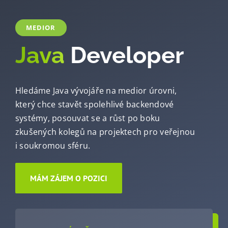
Kariéra
MEDIOR
Kontakt
Java
Developer
Hledáme Java vývojáře na medior úrovni,
který chce stavět spolehlivé backendové
systémy, posouvat se a růst po boku
zkušených kolegů na projektech pro veřejnou
i soukromou sféru.
MÁM ZÁJEM O POZICI