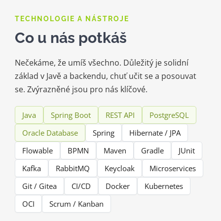
TECHNOLOGIE A NÁSTROJE
Co u nás potkáš
Nečekáme, že umíš všechno. Důležitý je solidní
základ v Javě a backendu, chuť učit se a posouvat
se. Zvýrazněné jsou pro nás klíčové.
Java
Spring Boot
REST API
PostgreSQL
Oracle Database
Spring
Hibernate / JPA
Flowable
BPMN
Maven
Gradle
JUnit
Kafka
RabbitMQ
Keycloak
Microservices
Git / Gitea
CI/CD
Docker
Kubernetes
OCI
Scrum / Kanban