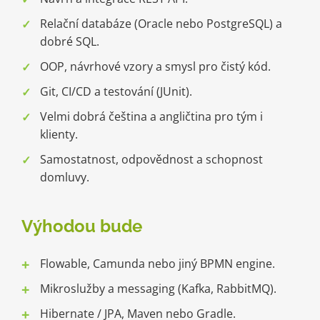
Relační databáze (Oracle nebo PostgreSQL) a
dobré SQL.
OOP, návrhové vzory a smysl pro čistý kód.
Git, CI/CD a testování (JUnit).
Velmi dobrá čeština a angličtina pro tým i
klienty.
Samostatnost, odpovědnost a schopnost
domluvy.
Výhodou bude
Flowable, Camunda nebo jiný BPMN engine.
Mikroslužby a messaging (Kafka, RabbitMQ).
Hibernate / JPA, Maven nebo Gradle.