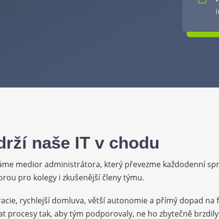
drží naše IT v chodu
edáme medior administrátora, který převezme každodenní spr
ou pro kolegy i zkušenější členy týmu.
racie, rychlejší domluva, větší autonomie a přímý dopad n
t procesy tak, aby tým podporovaly, ne ho zbytečně brzdily