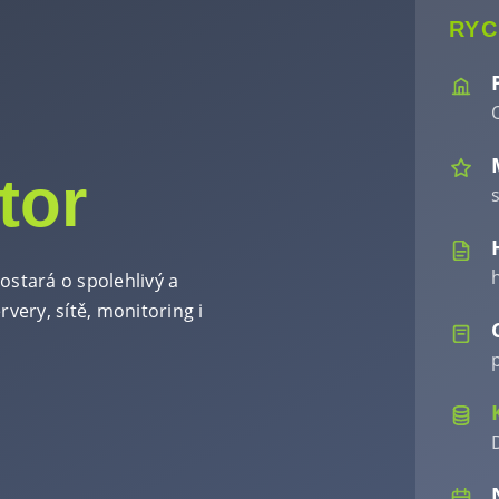
RYC
O
tor
ostará o spolehlivý a
very, sítě, monitoring i