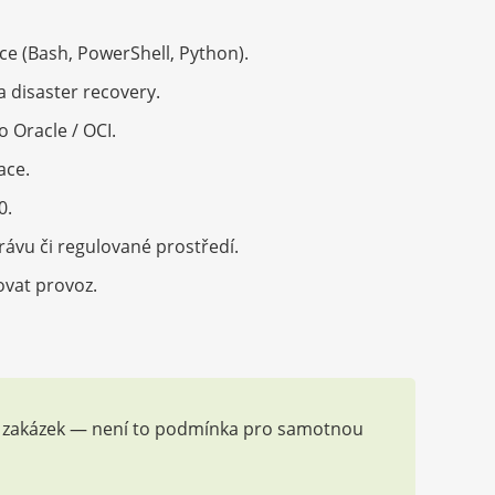
ce (Bash, PowerShell, Python).
 disaster recovery.
 Oracle / OCI.
ace.
0.
rávu či regulované prostředí.
šovat provoz.
ých zakázek — není to podmínka pro samotnou