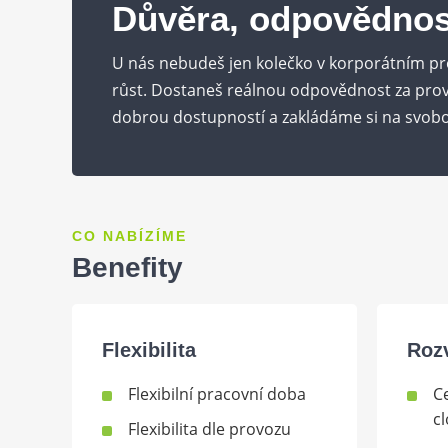
Důvěra, odpovědnos
U nás nebudeš jen kolečko v korporátním pr
růst. Dostaneš reálnou odpovědnost za provo
dobrou dostupností a zakládáme si na svobo
CO NABÍZÍME
Benefity
Flexibilita
Roz
Flexibilní pracovní doba
C
c
Flexibilita dle provozu