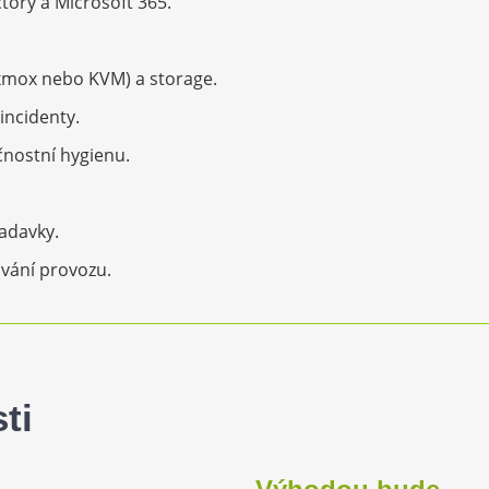
tory a Microsoft 365.
oxmox nebo KVM) a storage.
 incidenty.
čnostní hygienu.
adavky.
ování provozu.
ti