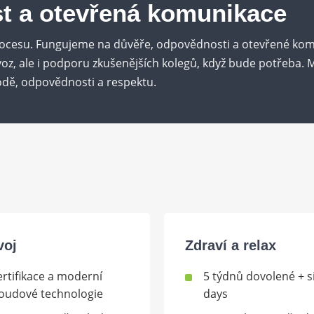
t a otevřená komunikace
ocesu. Fungujeme na důvěře, odpovědnosti a otevřené komu
z, ale i podporu zkušenějších kolegů, když bude potřeba. M
dě, odpovědnosti a respektu.
voj
Zdraví a relax
ertifikace a moderní
5 týdnů dovolené + s
loudové technologie
days