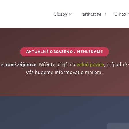
Služby
Partnerství
O nás
AKTUÁLNĚ OBSAZENO / NEHLEDÁME
me nové zájemce.
Můžete přejít na
volné pozice
, případně
vás budeme informovat e-mailem.