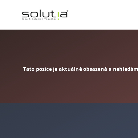
Přeskočit
na
obsah
Tato pozice je aktuálně obsazená a nehledá