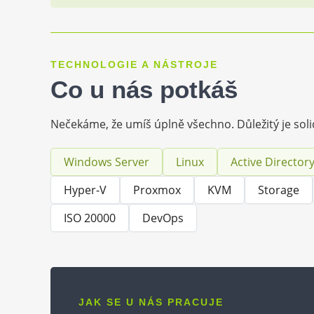
TECHNOLOGIE A NÁSTROJE
Co u nás potkáš
Nečekáme, že umíš úplně všechno. Důležitý je solidn
Windows Server
Linux
Active Director
Hyper-V
Proxmox
KVM
Storage
ISO 20000
DevOps
JAK SE U NÁS PRACUJE