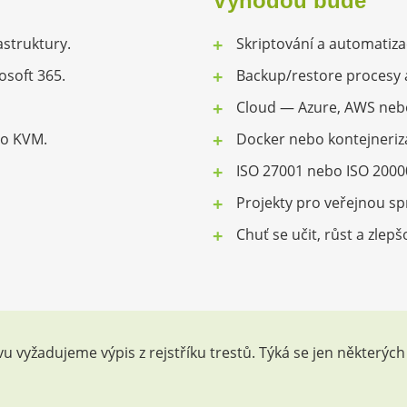
Výhodou bude
astruktury.
Skriptování a automatiza
osoft 365.
Backup/restore procesy a
Cloud — Azure, AWS nebo
bo KVM.
Docker nebo kontejneriz
ISO 27001 nebo ISO 2000
Projekty pro veřejnou sp
Chuť se učit, růst a zlep
u vyžadujeme výpis z rejstříku trestů. Týká se jen někter