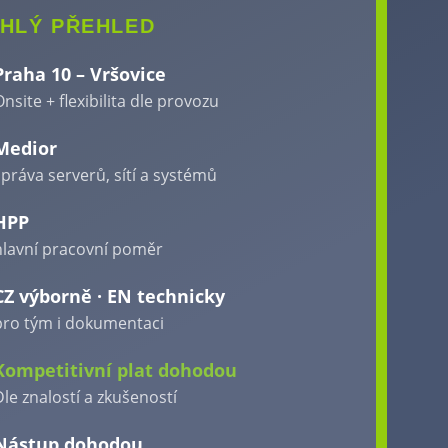
HLÝ PŘEHLED
Praha 10 – Vršovice
nsite + flexibilita dle provozu
Medior
správa serverů, sítí a systémů
HPP
hlavní pracovní poměr
CZ výborně · EN technicky
pro tým i dokumentaci
Kompetitivní plat dohodou
Dle znalostí a zkušeností
Nástup dohodou