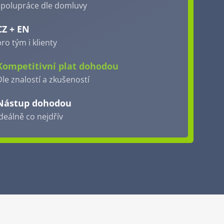
spolupráce dle domluvy
CZ + EN
ro tým i klienty
Kompetitivní plat dohodou
Dle znalostí a zkušeností
Nástup dohodou
ideálně co nejdřív