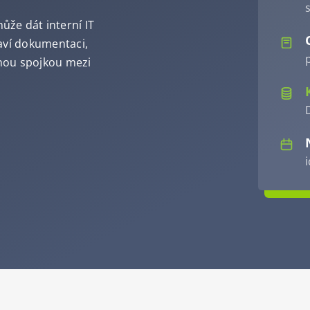
že dát interní IT
aví dokumentaci,
p
nou spojkou mezi