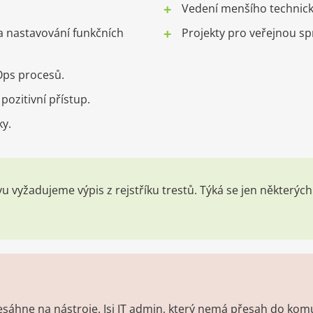
Vedení menšího technic
a nastavování funkčních
Projekty pro veřejnou sp
Ops procesů.
ozitivní přístup.
ky.
u vyžadujeme výpis z rejstříku trestů. Týká se jen někter
esáhne na nástroje. Jsi IT admin, který nemá přesah do kom