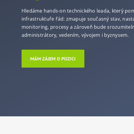
Hledáme hands-on technického leada, který pomů
infrastruktuře řád: zmapuje současný stav, nast
monitoring, procesy a zároveň bude srozumitel
administrátory, vedením, vývojem i byznysem.
MÁM ZÁJEM O POZICI