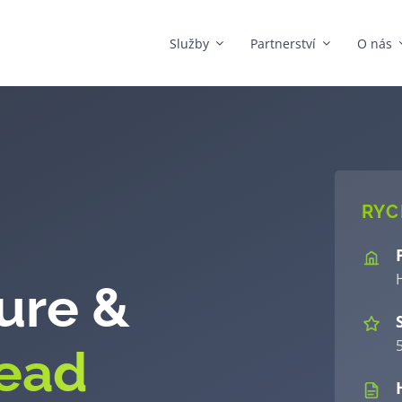
Služby
Partnerství
O nás
RYC
ture &
5
Lead