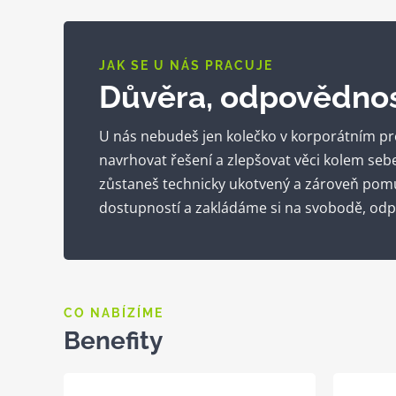
JAK SE U NÁS PRACUJE
Důvěra, odpovědnos
U nás nebudeš jen kolečko v korporátním p
navrhovat řešení a zlepšovat věci kolem seb
zůstaneš technicky ukotvený a zároveň pomůž
dostupností a zakládáme si na svobodě, odp
CO NABÍZÍME
Benefity