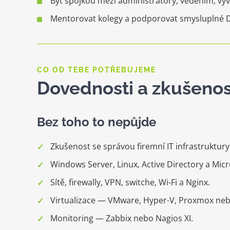
Být spojkou mezi administrátory, vedením, vý
Mentorovat kolegy a podporovat smysluplné 
CO OD TEBE POTŘEBUJEME
Dovednosti a zkušenos
Bez toho to nepůjde
Zkušenost se správou firemní IT infrastruktury
Windows Server, Linux, Active Directory a Micr
Sítě, firewally, VPN, switche, Wi-Fi a Nginx.
Virtualizace — VMware, Hyper-V, Proxmox ne
Monitoring — Zabbix nebo Nagios XI.