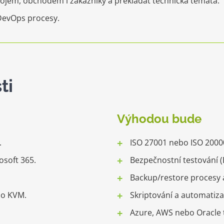
vojem, obchodem i zákazníky a překládat technická témata.
DevOps procesy.
ti
Výhodou bude
.
ISO 27001 nebo ISO 2000
osoft 365.
Bezpečnostní testování (B
Backup/restore procesy a
bo KVM.
Skriptování a automatiza
Azure, AWS nebo Oracle 