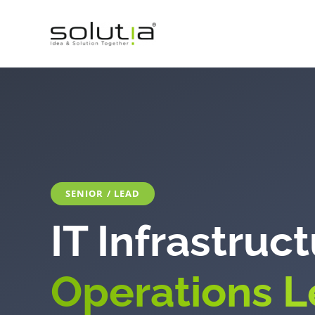
Přeskočit
na
obsah
SENIOR / LEAD
IT Infrastruc
Operations 