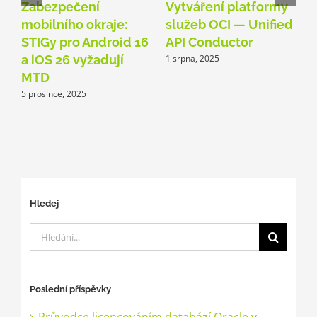
Zabezpečení
Vytváření platformy
Z
mobilního okraje:
služeb OCI — Unified
p
STIGy pro Android 16
API Conductor
G
a iOS 26 vyžadují
1 srpna, 2025
MTD
4
5 prosince, 2025
Hledej
Hledat:
Poslední příspěvky