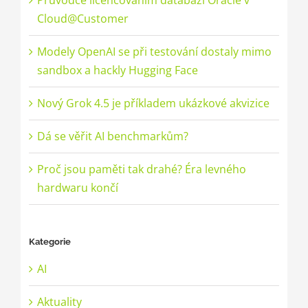
Průvodce licencováním databází Oracle v
Cloud@Customer
Modely OpenAI se při testování dostaly mimo
sandbox a hackly Hugging Face
Nový Grok 4.5 je příkladem ukázkové akvizice
Dá se věřit AI benchmarkům?
Proč jsou paměti tak drahé? Éra levného
hardwaru končí
Kategorie
AI
Aktuality