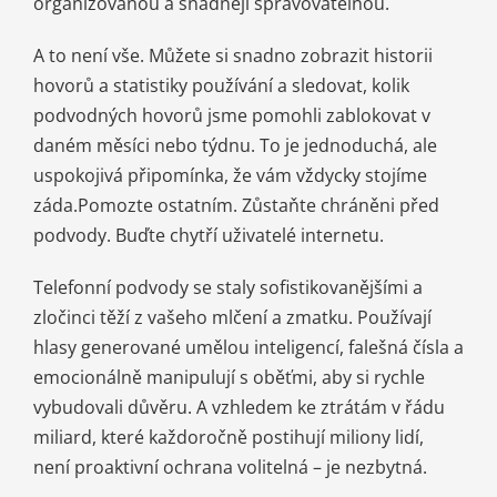
organizovanou a snadněji spravovatelnou.
A to není vše. Můžete si snadno zobrazit historii
hovorů a statistiky používání a sledovat, kolik
podvodných hovorů jsme pomohli zablokovat v
daném měsíci nebo týdnu. To je jednoduchá, ale
uspokojivá připomínka, že vám vždycky stojíme
záda.Pomozte ostatním. Zůstaňte chráněni před
podvody. Buďte chytří uživatelé internetu.
Telefonní podvody se staly sofistikovanějšími a
zločinci těží z vašeho mlčení a zmatku. Používají
hlasy generované umělou inteligencí, falešná čísla a
emocionálně manipulují s oběťmi, aby si rychle
vybudovali důvěru. A vzhledem ke ztrátám v řádu
miliard, které každoročně postihují miliony lidí,
není proaktivní ochrana volitelná – je nezbytná.