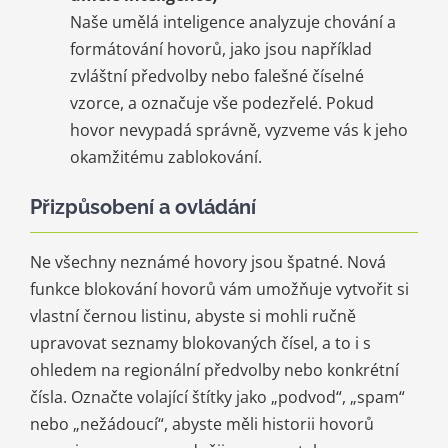
Naše umělá inteligence analyzuje chování a
formátování hovorů, jako jsou například
zvláštní předvolby nebo falešné číselné
vzorce, a označuje vše podezřelé. Pokud
hovor nevypadá správně, vyzveme vás k jeho
okamžitému zablokování.
Přizpůsobení a ovládání
Ne všechny neznámé hovory jsou špatné. Nová
funkce blokování hovorů vám umožňuje vytvořit si
vlastní černou listinu, abyste si mohli ručně
upravovat seznamy blokovaných čísel, a to i s
ohledem na regionální předvolby nebo konkrétní
čísla. Označte volající štítky jako „podvod“, „spam“
nebo „nežádoucí“, abyste měli historii hovorů