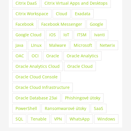
Citrix DaaS
Citrix Virtual Apps and Desktops
Citrix Workspace
Cloud
Exadata
Facebook
Facebook Messenger
Google
Google Cloud
iOS
IoT
ITSM
Ivanti
Java
LInux
Malware
Microsoft
Netwrix
OAC
OCI
Oracle
Oracle Analytics
Oracle Analytics Cloud
Oracle Cloud
Oracle Cloud Console
Oracle Cloud Infrastructure
Oracle Database 23ai
Phishingové útoky
PowerShell
Ransomwarové útoky
SaaS
SQL
Tenable
VPN
WhatsApp
Windows