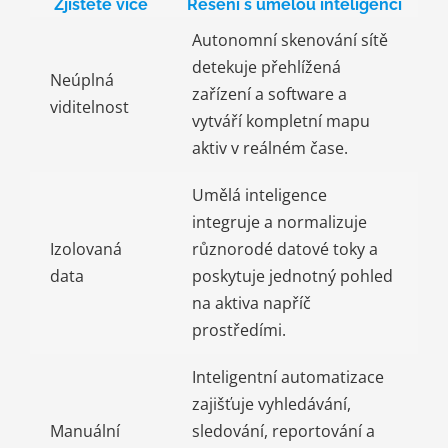
Zjistěte více
Řešení s umělou inteligencí
Autonomní skenování sítě
detekuje přehlížená
Neúplná
zařízení a software a
viditelnost
vytváří kompletní mapu
aktiv v reálném čase.
Umělá inteligence
integruje a normalizuje
Izolovaná
různorodé datové toky a
data
poskytuje jednotný pohled
na aktiva napříč
prostředími.
Inteligentní automatizace
zajišťuje vyhledávání,
Manuální
sledování, reportování a