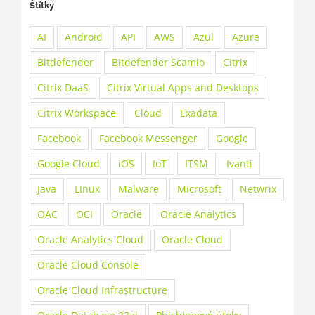
Štítky
AI
Android
API
AWS
Azul
Azure
Bitdefender
Bitdefender Scamio
Citrix
Citrix DaaS
Citrix Virtual Apps and Desktops
Citrix Workspace
Cloud
Exadata
Facebook
Facebook Messenger
Google
Google Cloud
iOS
IoT
ITSM
Ivanti
Java
LInux
Malware
Microsoft
Netwrix
OAC
OCI
Oracle
Oracle Analytics
Oracle Analytics Cloud
Oracle Cloud
Oracle Cloud Console
Oracle Cloud Infrastructure