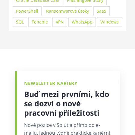
Oracle Database 23ai
Phishingové útoky
PowerShell
Ransomwarové útoky
SaaS
SQL
Tenable
VPN
WhatsApp
Windows
NEWSLETTER KARIÉRY
Buď mezi prvními, kdo
se dozví o nové
pracovní příležitosti
Nové pozice v Solutia přímo do e-
mailu. Jednou týdně praktické kariérní