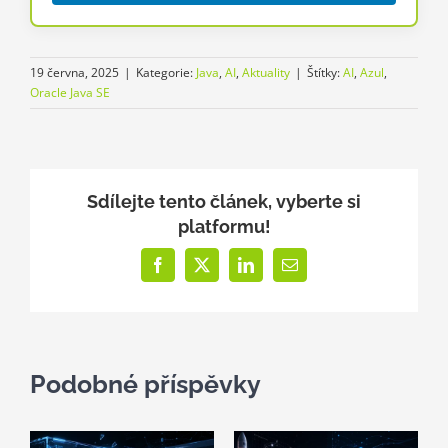
19 června, 2025
|
Kategorie:
Java
,
AI
,
Aktuality
|
Štítky:
AI
,
Azul
,
Oracle Java SE
Sdílejte tento článek, vyberte si
platformu!
Facebook
X
LinkedIn
E-
mail
Podobné příspěvky