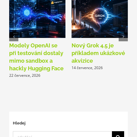
Modely OpenAI se
Nový Grok 4.5 je
D
při testování dostaly
příkladem ukázkové
mimo sandbox a
akvizice
1
hackly Hugging Face
14 července, 2026
22 července, 2026
Hledej
Hledat: