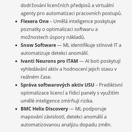
dodržování licenčních předpisů a virtuální
agenty pro automatizaci pracovních postupů.
Flexera One
– Umělá inteligence poskytuje
poznatky o optimalizaci softwaru a
možnostech úspory nákladů.
Snow Software
— ML identifikuje stínové IT a
automatizuje detekci anomálií.
Ivanti Neurons pro ITAM
— AI boti poskytují
vyhledávání aktiv a hodnocení jejich stavu v
reálném čase.
Správa softwarových aktiv USU
– Prediktivní
optimalizace licencí a řídicí panely s využitím
umělé inteligence zmírňují rizika.
BMC Helix Discovery
— ML podporuje
mapování závislostí, detekci anomálií a
automatizovanou analýzu dopadu změn.