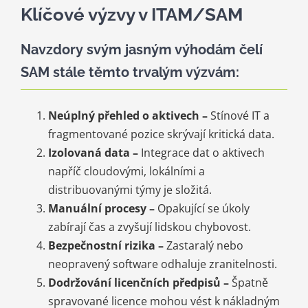
Klíčové výzvy v ITAM/SAM
Navzdory svým jasným výhodám čelí
SAM stále těmto trvalým výzvám:
Neúplný přehled o aktivech –
Stínové IT a
fragmentované pozice skrývají kritická data.
Izolovaná data –
Integrace dat o aktivech
napříč cloudovými, lokálními a
distribuovanými týmy je složitá.
Manuální procesy –
Opakující se úkoly
zabírají čas a zvyšují lidskou chybovost.
Bezpečnostní rizika –
Zastaralý nebo
neopravený software odhaluje zranitelnosti.
Dodržování licenčních předpisů –
Špatně
spravované licence mohou vést k nákladným